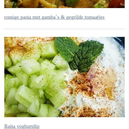
romige pasta met gamba`s & gegrilde tomaatjes
Raita yoghurtdip