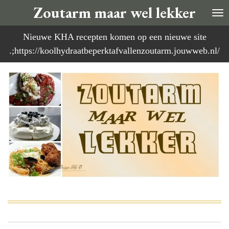
Zoutarm maar wel lekker
Ga
direct
Nieuwe KHA recepten komen op een nieuwe site
naar
.;https://koolhydraatbeperktafvallenzoutarm.jouwweb.nl/
de
hoofdinhoud