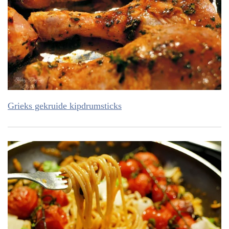
Grieks gekruide kipdrumsticks