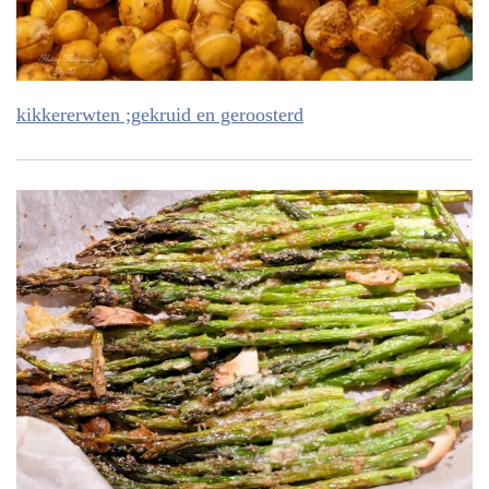
kikkererwten ;gekruid en geroosterd