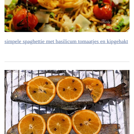
simpele spaghettie met basilicum tomaatjes en kipgehakt