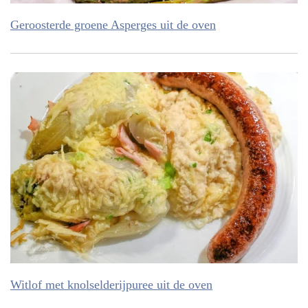
Geroosterde groene Asperges uit de oven
Witlof met knolselderijpuree uit de oven