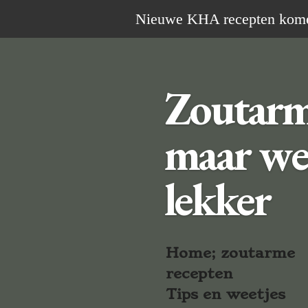
Ga
Nieuwe KHA recepten komen 
direct
naar
de
Zoutar
hoofdinhoud
maar we
lekker
Home; zoutarme
recepten
Tips en weetjes