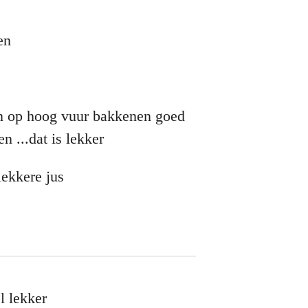
en
en op hoog vuur bakkenen goed
n ...dat is lekker
 lekkere jus
l lekker