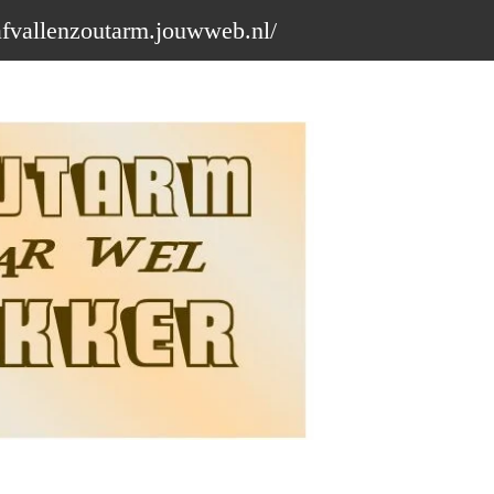
afvallenzoutarm.jouwweb.nl/