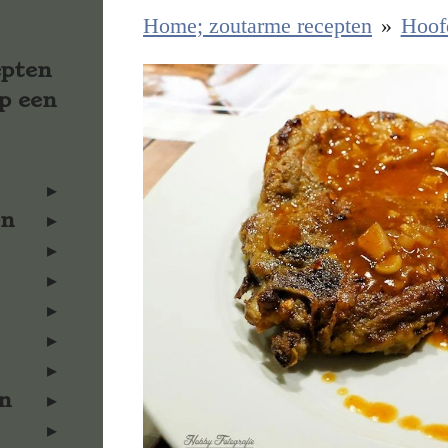
Home; zoutarme recepten
»
Hoof
epten
p een
en
n