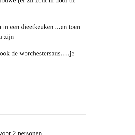
ouwe (er zit zout in door de
 in een dieetkeuken ...en toen
u zijn
ok de worchestersaus.....je
 voor 2 personen