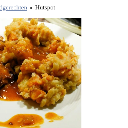
dgerechten
»
Hutspot