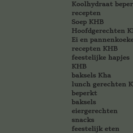
Koolhydraat bepe
recepten
Soep KHB
Hoofdgerechten 
Ei en pannenkoek
recepten KHB
feestelijke hapjes
KHB
baksels Kha
lunch gerechten 
beperkt
baksels
eiergerechten
snacks
feestelijk eten