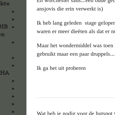
En worchester saus...een oude getr
rkte
ansjovis die erin verwerkt is)
Ik heb lang geleden stage gelopen
KHB
waren er meer dieëten als dat er n
en
Maar het wondermiddel was toen o
gebruikt maar een paar druppels...
Ik ga het uit proberen
KHA
Wat heb je nodig voor de hutspot