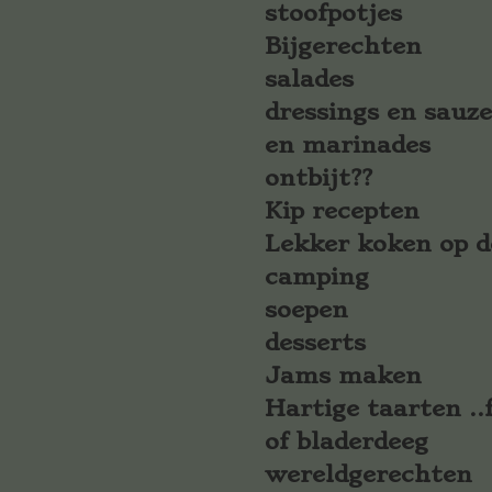
stoofpotjes
Bijgerechten
salades
dressings en sauz
en marinades
ontbijt??
Kip recepten
Lekker koken op d
camping
soepen
desserts
Jams maken
Hartige taarten ..f
of bladerdeeg
wereldgerechten