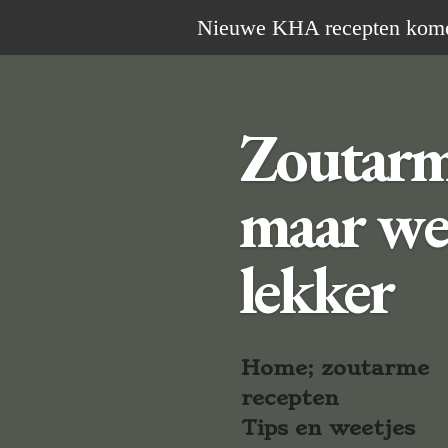
Ga
Nieuwe KHA recepten komen 
direct
naar
de
Zoutar
hoofdinhoud
maar we
lekker
Home; zoutarme
recepten
Tips en weetjes