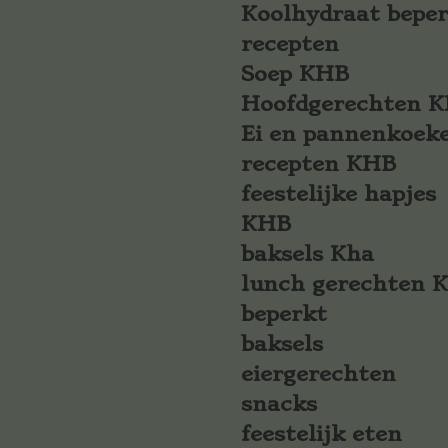
Koolhydraat bepe
recepten
Soep KHB
Hoofdgerechten 
Ei en pannenkoek
recepten KHB
feestelijke hapjes
KHB
baksels Kha
lunch gerechten 
beperkt
baksels
eiergerechten
snacks
feestelijk eten