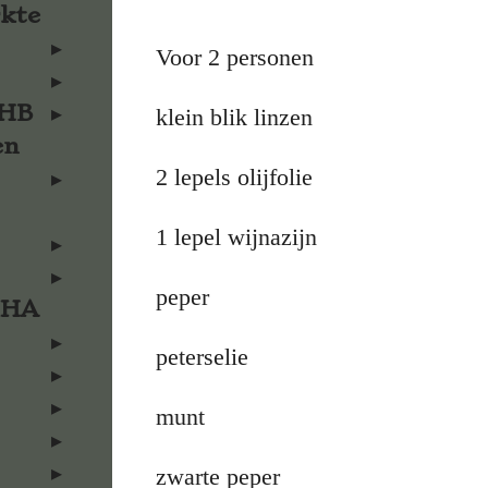
rkte
Voor 2 personen
KHB
klein blik linzen
en
2 lepels olijfolie
1 lepel wijnazijn
peper
KHA
peterselie
munt
zwarte peper