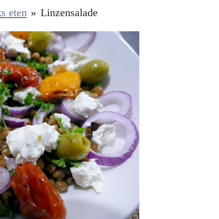
s eten
»
Linzensalade