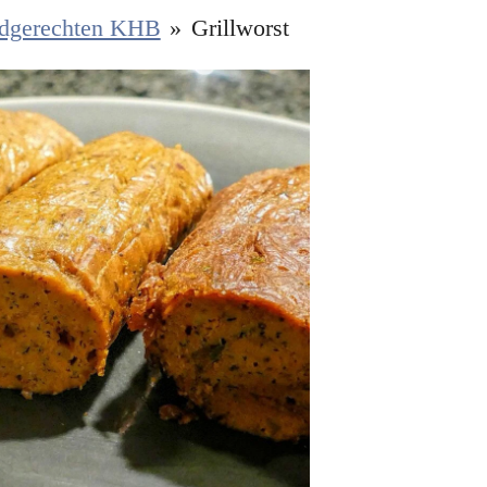
dgerechten KHB
»
Grillworst