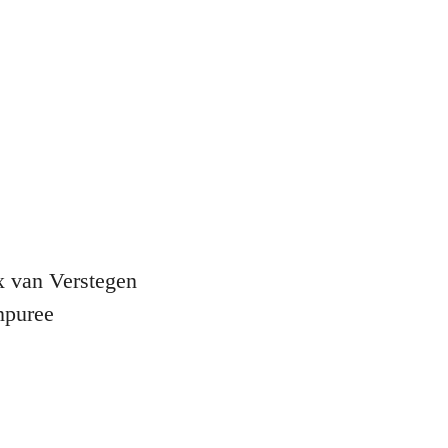
ruidenmix van Verstegen
puree
ijfole