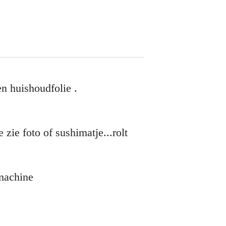
en huishoudfolie .
 zie foto of sushimatje...rolt
nmachine