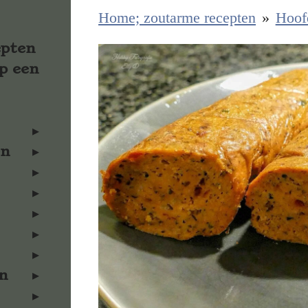
Home; zoutarme recepten
»
Hoof
epten
p een
en
n