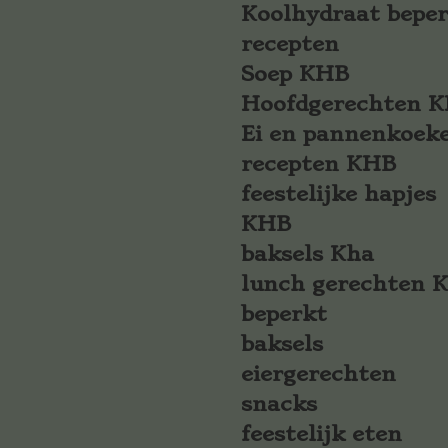
Koolhydraat bepe
recepten
Soep KHB
Hoofdgerechten 
Ei en pannenkoek
recepten KHB
feestelijke hapjes
KHB
baksels Kha
lunch gerechten 
beperkt
baksels
eiergerechten
snacks
feestelijk eten