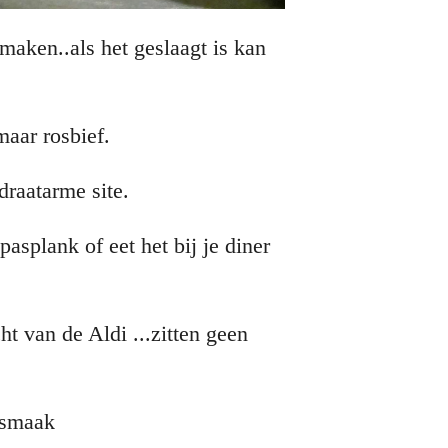
 maken..als het geslaagt is kan
maar rosbief.
draatarme site.
pasplank of eet het bij je diner
t van de Aldi ...zitten geen
r smaak