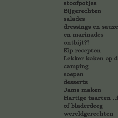
stoofpotjes
Bijgerechten
salades
dressings en sauz
en marinades
ontbijt??
Kip recepten
Lekker koken op d
camping
soepen
desserts
Jams maken
Hartige taarten ..f
of bladerdeeg
wereldgerechten