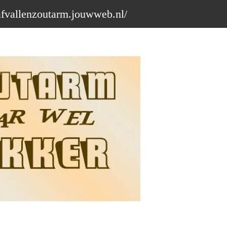
afvallenzoutarm.jouwweb.nl/