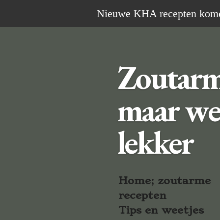
Ga
Nieuwe KHA recepten komen 
direct
naar
de
Zoutar
hoofdinhoud
maar we
lekker
Home; zoutarme
recepten
Tips en weetjes