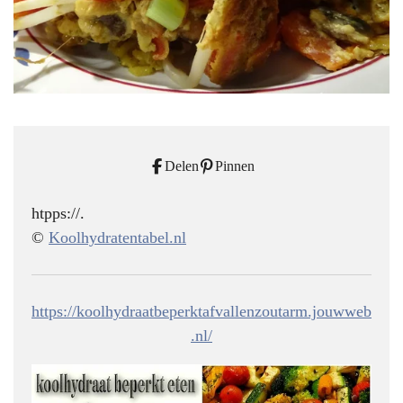
Delen
Pinnen
htpps://.
©
Koolhydratentabel.nl
https://koolhydraatbeperktafvallenzoutarm.jouwweb
.nl/