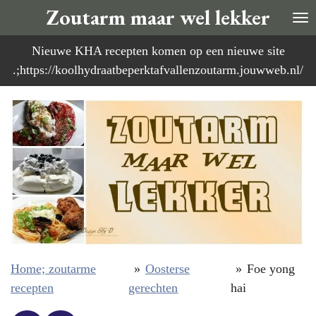
Zoutarm maar wel lekker
Ga
direct
Nieuwe KHA recepten komen op een nieuwe site
naar
.;https://koolhydraatbeperktafvallenzoutarm.jouwweb.nl/
de
hoofdinhoud
Home; zoutarme
»
Oosterse
»
Foe yong
recepten
gerechten
hai