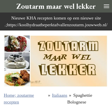
Zoutarm maar wel lekker
Ga
direct
Nieuwe KHA recepten komen op een nieuwe site
naar
.;https://koolhydraatbeperktafvallenzoutarm.jouwweb.nl/
de
hoofdinhoud
Home; zoutarme
»
Italiaans
»
Spaghettie
recepten
Bolognese