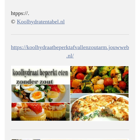
htpps://.
©
Koolhydratentabel.nl
https://koolhydraatbeperktafvallenzoutarm.jouwweb
.nl/