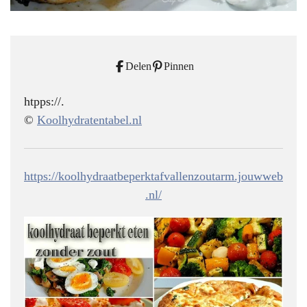
Delen
Pinnen
htpps://.
©
Koolhydratentabel.nl
https://koolhydraatbeperktafvallenzoutarm.jouwweb
.nl/