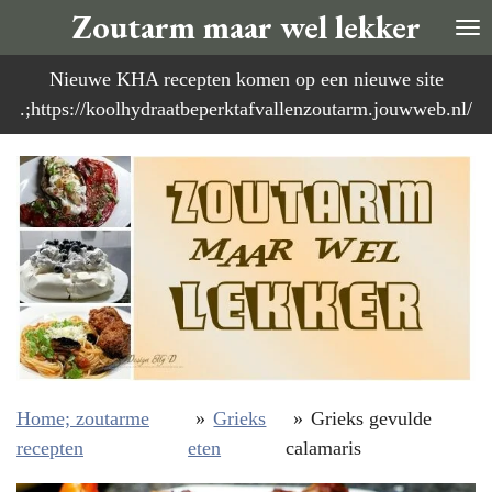
Zoutarm maar wel lekker
Ga
direct
Nieuwe KHA recepten komen op een nieuwe site
naar
.;https://koolhydraatbeperktafvallenzoutarm.jouwweb.nl/
de
hoofdinhoud
Home; zoutarme
»
Grieks
»
Grieks gevulde
recepten
eten
calamaris