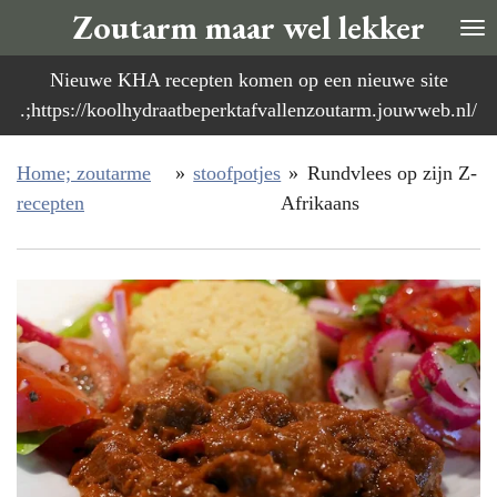
Zoutarm maar wel lekker
Ga
direct
Nieuwe KHA recepten komen op een nieuwe site
naar
.;https://koolhydraatbeperktafvallenzoutarm.jouwweb.nl/
de
hoofdinhoud
Home; zoutarme
»
stoofpotjes
»
Rundvlees op zijn Z-
recepten
Afrikaans