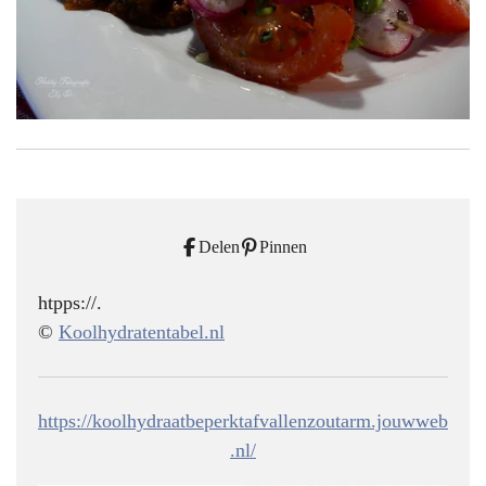
Delen
Pinnen
htpps://.
©
Koolhydratentabel.nl
https://koolhydraatbeperktafvallenzoutarm.jouwweb
.nl/