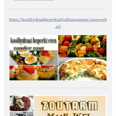
https://koolhydraatbeperktafvallenzoutarm.jouwweb
.nl/