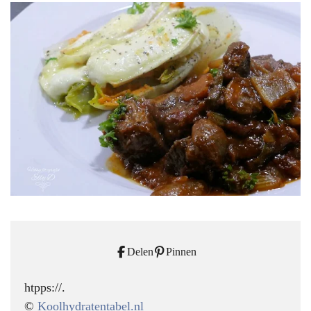
Delen
Pinnen
htpps://.
©
Koolhydratentabel.nl