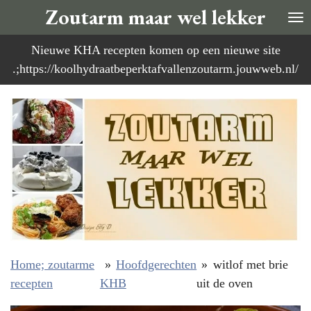
Zoutarm maar wel lekker
Ga
direct
Nieuwe KHA recepten komen op een nieuwe site
naar
.;https://koolhydraatbeperktafvallenzoutarm.jouwweb.nl/
de
hoofdinhoud
Home; zoutarme
»
Hoofdgerechten
»
witlof met brie
recepten
KHB
uit de oven