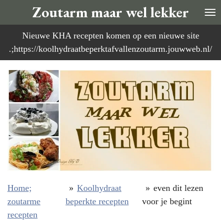
Zoutarm maar wel lekker
Ga
direct
Nieuwe KHA recepten komen op een nieuwe site
naar
.;https://koolhydraatbeperktafvallenzoutarm.jouwweb.nl/
de
hoofdinhoud
Home;
»
Koolhydraat
»
even dit lezen
zoutarme
beperkte recepten
voor je begint
recepten