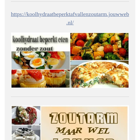
https://koolhydraatbeperktafvallenzoutarm.jouwweb
.nl/