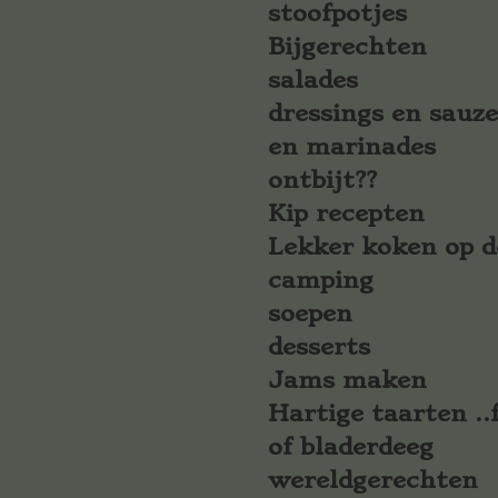
stoofpotjes
Bijgerechten
salades
dressings en sauz
en marinades
ontbijt??
Kip recepten
Lekker koken op d
camping
soepen
desserts
Jams maken
Hartige taarten ..f
of bladerdeeg
wereldgerechten