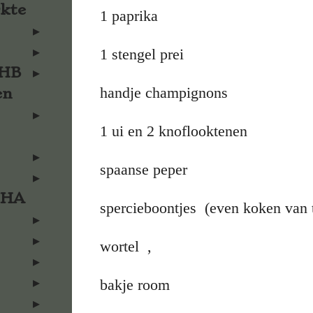
rkte
1 paprika
1 stengel prei
KHB
handje champignons
en
1 ui en 2 knoflooktenen
spaanse peper
KHA
spercieboontjes (even koken van 
wortel ,
bakje room