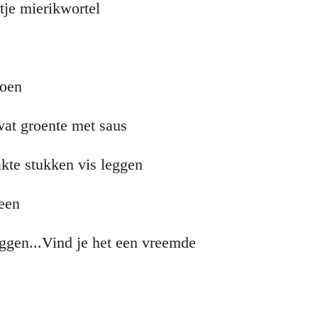
je mierikwortel
doen
at groente met saus
kte stukken vis leggen
heen
ggen...Vind je het een vreemde