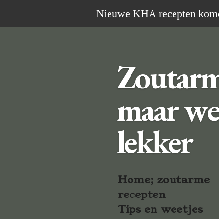
Ga
Nieuwe KHA recepten komen 
direct
naar
de
Zoutar
hoofdinhoud
maar we
lekker
Home; zoutarme
recepten
Tips en weetjes