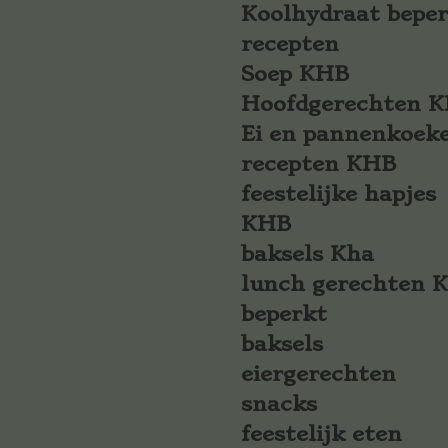
Koolhydraat bepe
recepten
Soep KHB
Hoofdgerechten 
Ei en pannenkoek
recepten KHB
feestelijke hapjes
KHB
baksels Kha
lunch gerechten 
beperkt
baksels
eiergerechten
snacks
feestelijk eten