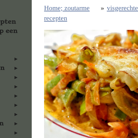
Home; zoutarme
»
visgerecht
recepten
epten
p een
en
n