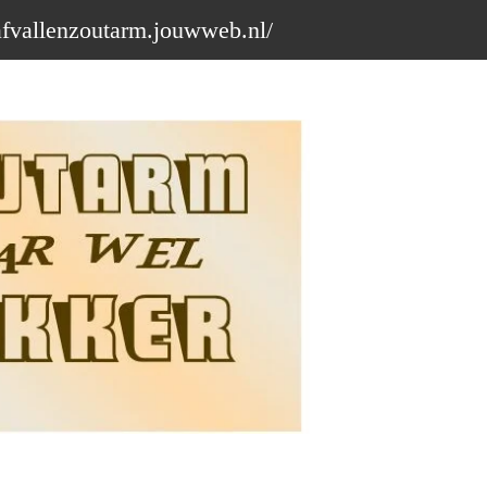
afvallenzoutarm.jouwweb.nl/