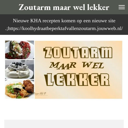
Zoutarm maar wel lekker
Ga
direct
Nieuwe KHA recepten komen op een nieuwe site
naar
.;https://koolhydraatbeperktafvallenzoutarm.jouwweb.nl/
de
hoofdinhoud