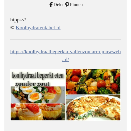
Delen
Pinnen
htpps://.
©
Koolhydratentabel.nl
https://koolhydraatbeperktafvallenzoutarm.jouwweb
.nl/