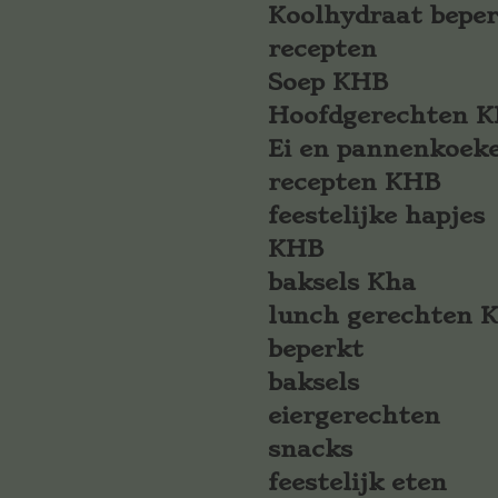
Koolhydraat bepe
recepten
Soep KHB
Hoofdgerechten 
Ei en pannenkoek
recepten KHB
feestelijke hapjes
KHB
baksels Kha
lunch gerechten 
beperkt
baksels
eiergerechten
snacks
feestelijk eten