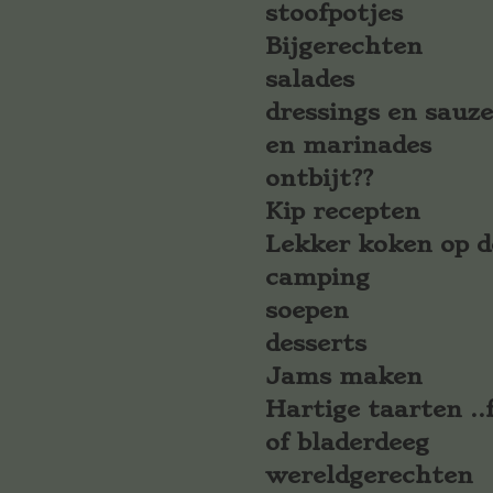
stoofpotjes
Bijgerechten
salades
dressings en sauz
en marinades
ontbijt??
Kip recepten
Lekker koken op d
camping
soepen
desserts
Jams maken
Hartige taarten ..f
of bladerdeeg
wereldgerechten