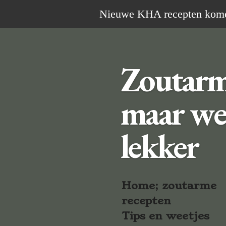
Ga
Nieuwe KHA recepten komen 
direct
naar
de
Zoutar
hoofdinhoud
maar we
lekker
Home; zoutarme
recepten
Tips en weetjes