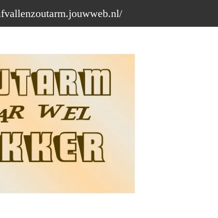
afvallenzoutarm.jouwweb.nl/