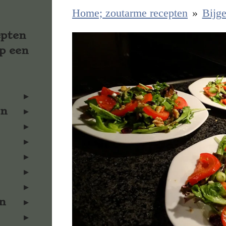
Home; zoutarme recepten
»
Bijge
epten
p een
en
n