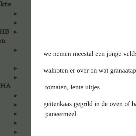
rkte
KHB
en
we nemen meestal een jong
walnoten er over en wat granaatap
KHA
tomaten, lente uitjes
geitenkaas gegrild in de oven of 
paneermeel