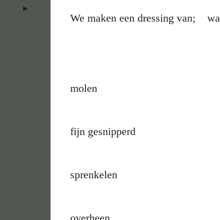
We maken een dressing van; wal
citroen
peterselie p
molen
klein teentje 
fijn gesnipperd
mengen en o
sprenkelen
beetje balsa
overheen