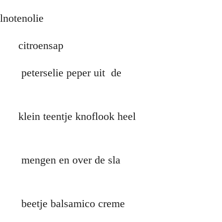
notenolie
sap
eper uit de
knoflook heel
ver de sla
mico creme