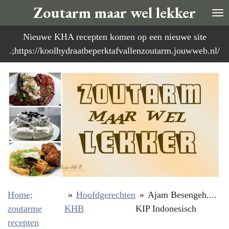
Zoutarm maar wel lekker
Ga
direct
Nieuwe KHA recepten komen op een nieuwe site
naar
.;https://koolhydraatbeperktafvallenzoutarm.jouwweb.nl/
de
hoofdinhoud
Home;
»
Hoofdgerechten
»
Ajam Besengeh....
zoutarme
KHB
KIP Indonesisch
recepten