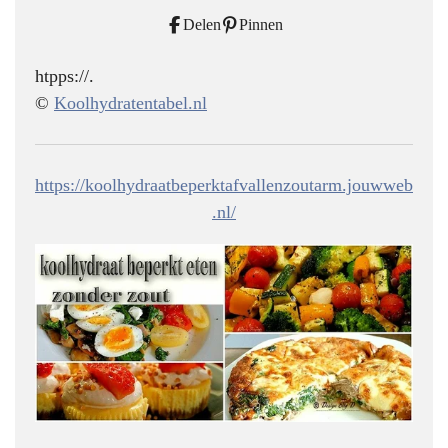
Delen
Pinnen
htpps://.
©
Koolhydratentabel.nl
https://koolhydraatbeperktafvallenzoutarm.jouwweb
.nl/