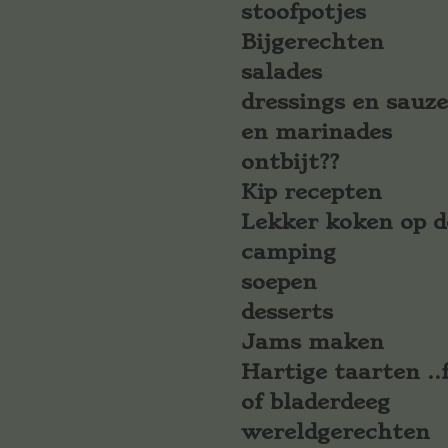
stoofpotjes
Bijgerechten
salades
dressings en sauz
en marinades
ontbijt??
Kip recepten
Lekker koken op d
camping
soepen
desserts
Jams maken
Hartige taarten ..f
of bladerdeeg
wereldgerechten