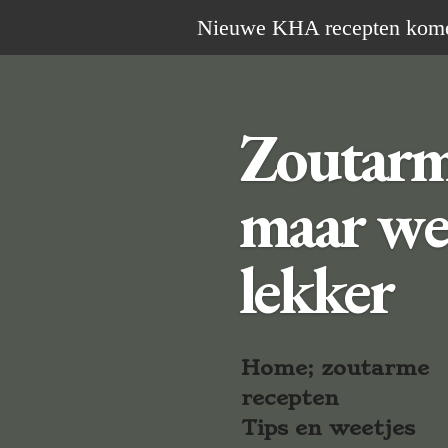
Ga
Nieuwe KHA recepten komen 
direct
naar
de
Zoutar
hoofdinhoud
maar we
lekker
Home; zoutarme
recepten
Tips en weetjes