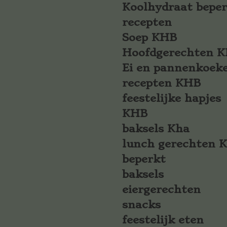
Koolhydraat bepe
recepten
Soep KHB
Hoofdgerechten 
Ei en pannenkoek
recepten KHB
feestelijke hapjes
KHB
baksels Kha
lunch gerechten 
beperkt
baksels
eiergerechten
snacks
feestelijk eten