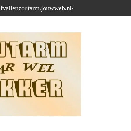
afvallenzoutarm.jouwweb.nl/