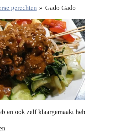
rse gerechten
»
Gado Gado
eb en ook zelf klaargemaakt heb
ken