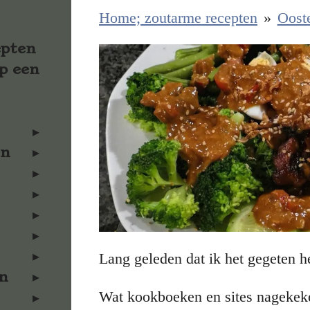
Home; zoutarme recepten
»
Ooste
epten
p een
en
Lang geleden dat ik het gegeten h
n
Wat kookboeken en sites nageke