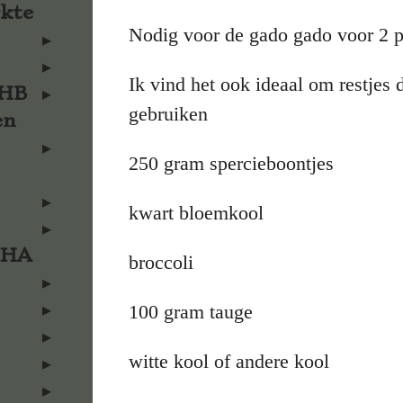
rkte
Nodig voor de gado gado voor 2 
Ik vind het ook ideaal om restjes d
KHB
gebruiken
en
250 gram spercieboontjes
kwart bloemkool
KHA
broccoli
100 gram tauge
witte kool of andere kool