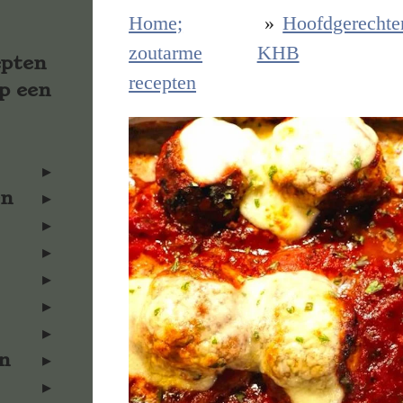
Home;
»
Hoofdgerechte
zoutarme
KHB
epten
recepten
p een
en
n