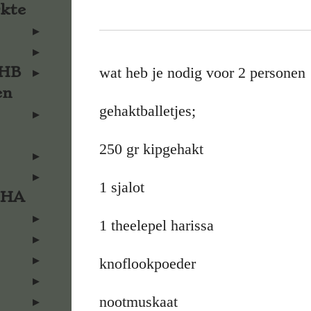
rkte
KHB
wat heb je nodig voor 2 personen
en
gehaktballetjes;
250 gr kipgehakt
1 sjalot
KHA
1 theelepel harissa
knoflookpoeder
nootmuskaat