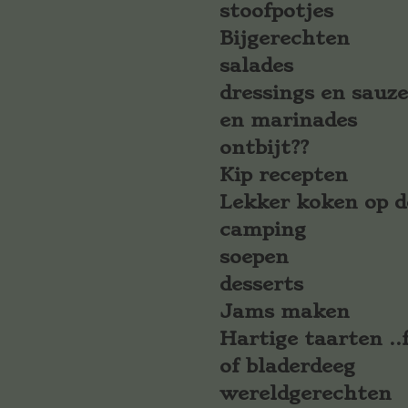
stoofpotjes
Bijgerechten
salades
dressings en sauz
en marinades
ontbijt??
Kip recepten
Lekker koken op d
camping
soepen
desserts
Jams maken
Hartige taarten ..f
of bladerdeeg
wereldgerechten