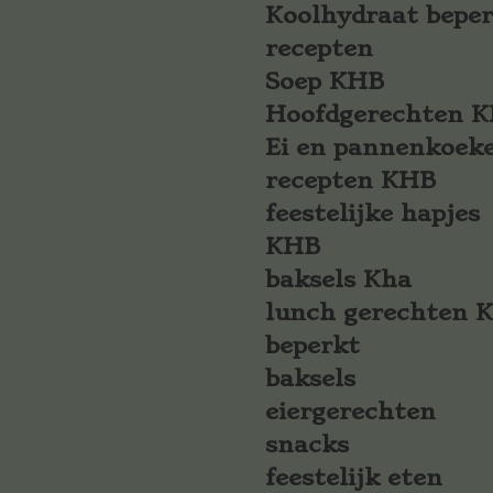
Koolhydraat bepe
recepten
Soep KHB
Hoofdgerechten 
Ei en pannenkoek
recepten KHB
feestelijke hapjes
KHB
baksels Kha
lunch gerechten 
beperkt
baksels
eiergerechten
snacks
feestelijk eten