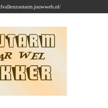
afvallenzoutarm.jouwweb.nl/