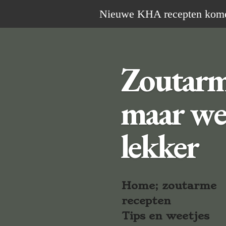
Ga
Nieuwe KHA recepten komen 
direct
naar
de
Zoutar
hoofdinhoud
maar we
lekker
Home; zoutarme
recepten
Tips en weetjes