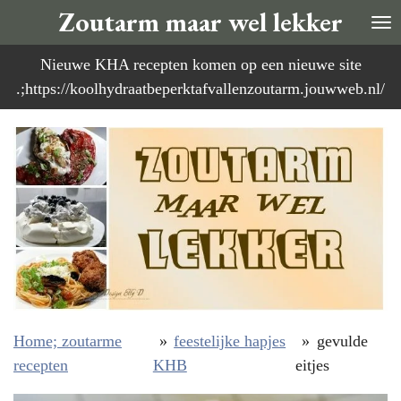
Zoutarm maar wel lekker
Ga
direct
Nieuwe KHA recepten komen op een nieuwe site
naar
.;https://koolhydraatbeperktafvallenzoutarm.jouwweb.nl/
de
hoofdinhoud
Home; zoutarme
»
feestelijke hapjes
»
gevulde
recepten
KHB
eitjes