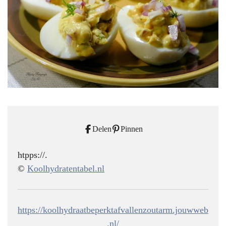
Delen
Pinnen
htpps://.
©
Koolhydratentabel.nl
https://koolhydraatbeperktafvallenzoutarm.jouwweb
.nl/