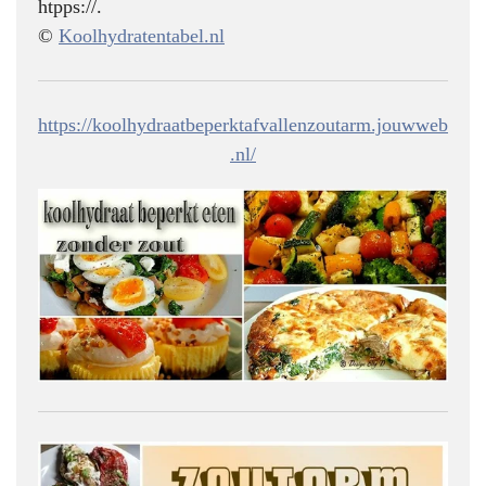
htpps://.
©
Koolhydratentabel.nl
https://koolhydraatbeperktafvallenzoutarm.jouwweb
.nl/