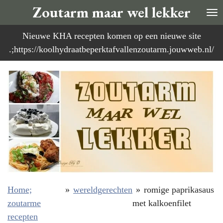
Zoutarm maar wel lekker
Ga
direct
Nieuwe KHA recepten komen op een nieuwe site
naar
.;https://koolhydraatbeperktafvallenzoutarm.jouwweb.nl/
de
hoofdinhoud
Home;
»
wereldgerechten
»
romige paprikasaus
zoutarme
met kalkoenfilet
recepten