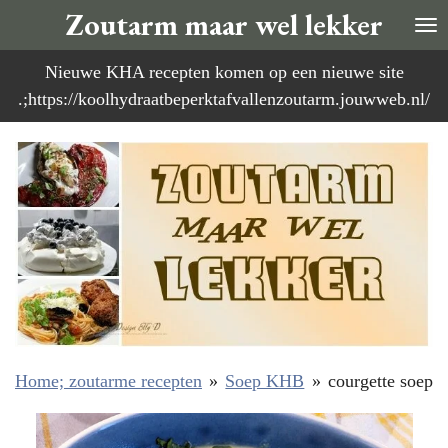
Zoutarm maar wel lekker
Ga
direct
Nieuwe KHA recepten komen op een nieuwe site
naar
.;https://koolhydraatbeperktafvallenzoutarm.jouwweb.nl/
de
hoofdinhoud
Home; zoutarme recepten
»
Soep KHB
»
courgette soep