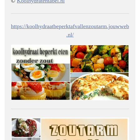
©
Koolhydratentabel.nl
https://koolhydraatbeperktafvallenzoutarm.jouwweb
.nl/