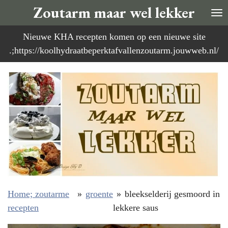
Zoutarm maar wel lekker
Ga
direct
Nieuwe KHA recepten komen op een nieuwe site
naar
.;https://koolhydraatbeperktafvallenzoutarm.jouwweb.nl/
de
hoofdinhoud
Home; zoutarme
»
groente
»
bleekselderij gesmoord in
recepten
lekkere saus