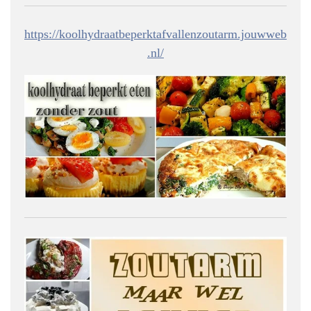
https://koolhydraatbeperktafvallenzoutarm.jouwweb
.nl/