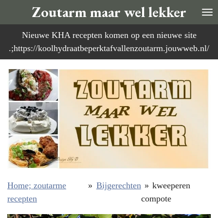
Zoutarm maar wel lekker
Ga
direct
Nieuwe KHA recepten komen op een nieuwe site
naar
.;https://koolhydraatbeperktafvallenzoutarm.jouwweb.nl/
de
hoofdinhoud
Home; zoutarme
»
Bijgerechten
»
kweeperen
recepten
compote