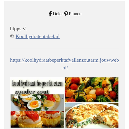
Delen
Pinnen
htpps://.
©
Koolhydratentabel.nl
https://koolhydraatbeperktafvallenzoutarm.jouwweb
.nl/