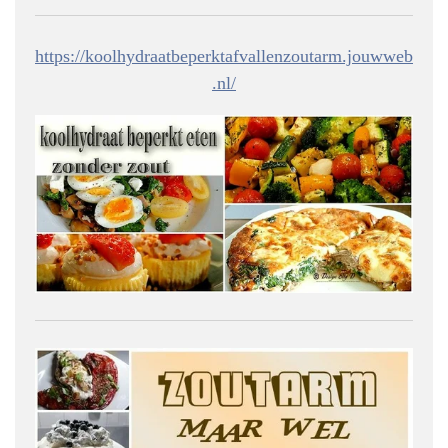
https://koolhydraatbeperktafvallenzoutarm.jouwweb
.nl/