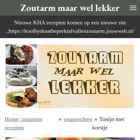
Zoutarm maar wel lekker
Ga
direct
Nieuwe KHA recepten komen op een nieuwe site
naar
.;https://koolhydraatbeperktafvallenzoutarm.jouwweb.nl/
de
hoofdinhoud
Home; zoutarme
»
visgerechten
»
Tonijn met
recepten
korstje