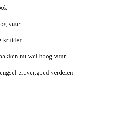
ook
oog vuur
e kruiden
rbakken nu wel hoog vuur
mengsel erover,goed verdelen