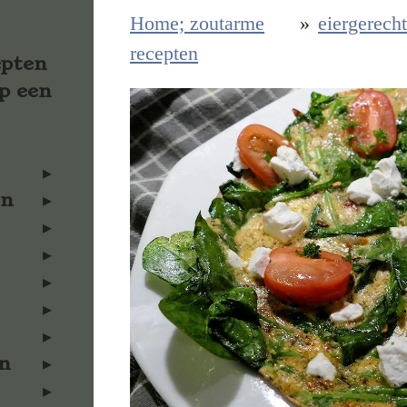
Home; zoutarme
»
eiergerech
recepten
epten
p een
en
n