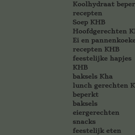
Koolhydraat bepe
recepten
Soep KHB
Hoofdgerechten 
Ei en pannenkoek
recepten KHB
feestelijke hapjes
KHB
baksels Kha
lunch gerechten 
beperkt
baksels
eiergerechten
snacks
feestelijk eten