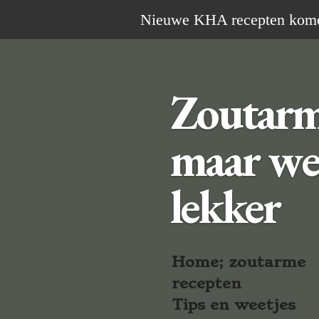
Ga
Nieuwe KHA recepten komen 
direct
naar
de
Zoutar
hoofdinhoud
maar we
lekker
Home; zoutarme
recepten
Tips en weetjes