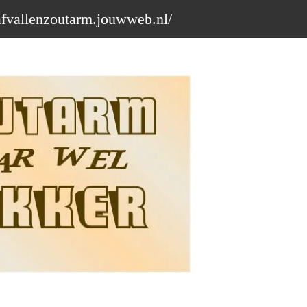
afvallenzoutarm.jouwweb.nl/