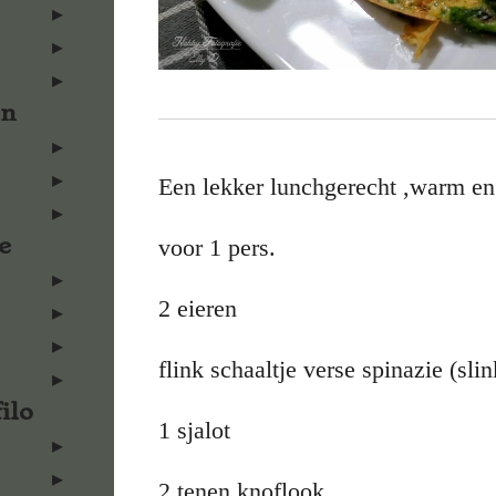
en
Een lekker lunchgerecht ,warm en
e
voor 1 pers.
2 eieren
flink schaaltje verse spinazie (sli
ilo
1 sjalot
2 tenen knoflook