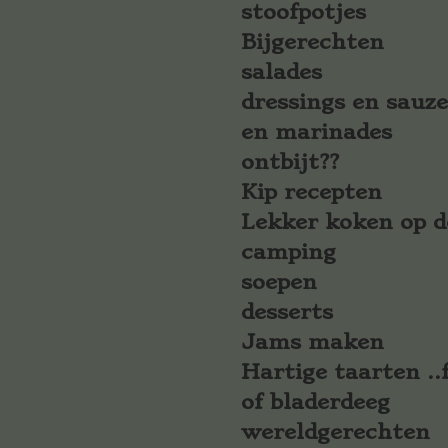
stoofpotjes
Bijgerechten
salades
dressings en sauz
en marinades
ontbijt??
Kip recepten
Lekker koken op d
camping
soepen
desserts
Jams maken
Hartige taarten ..f
of bladerdeeg
wereldgerechten