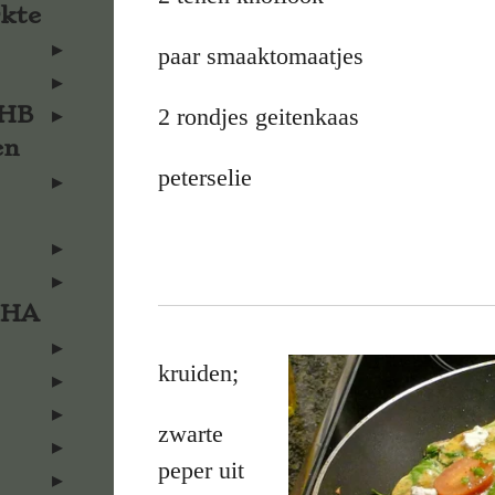
rkte
paar smaaktomaatjes
KHB
2 rondjes geitenkaas
en
peterselie
KHA
kruiden;
zwarte
peper uit