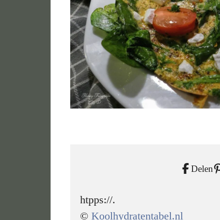
Delen
htpps://.
©
Koolhydratentabel.nl