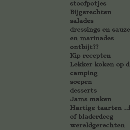
stoofpotjes
Bijgerechten
salades
dressings en sauz
en marinades
ontbijt??
Kip recepten
Lekker koken op d
camping
soepen
desserts
Jams maken
Hartige taarten ..f
of bladerdeeg
wereldgerechten