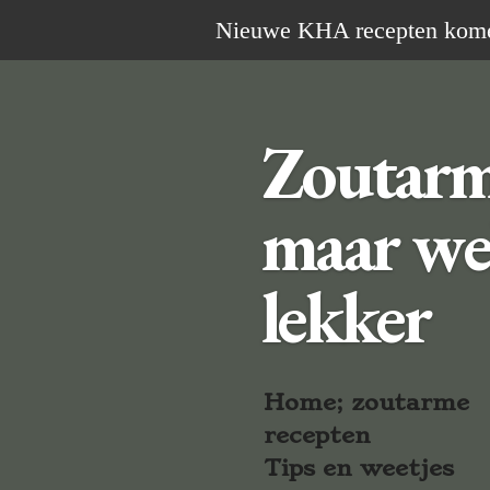
Ga
Nieuwe KHA recepten komen 
direct
naar
de
Zoutar
hoofdinhoud
maar we
lekker
Home; zoutarme
recepten
Tips en weetjes