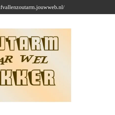
afvallenzoutarm.jouwweb.nl/