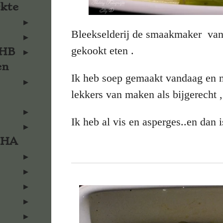
rkte
Bleekselderij de smaakmaker van 
gekookt eten .
KHB
en
Ik heb soep gemaakt vandaag en n
lekkers van maken als bijgerecht ,
Ik heb al vis en asperges..en dan i
KHA