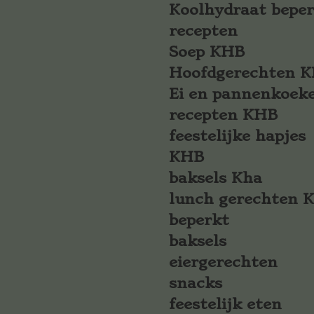
Koolhydraat bepe
recepten
Soep KHB
Hoofdgerechten 
Ei en pannenkoek
recepten KHB
feestelijke hapjes
KHB
baksels Kha
lunch gerechten 
beperkt
baksels
eiergerechten
snacks
feestelijk eten