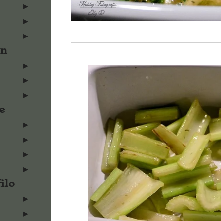
en
e
ilo