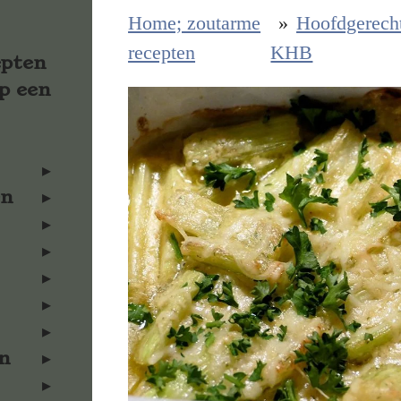
Home; zoutarme
»
Hoofdgerech
recepten
KHB
epten
p een
en
n