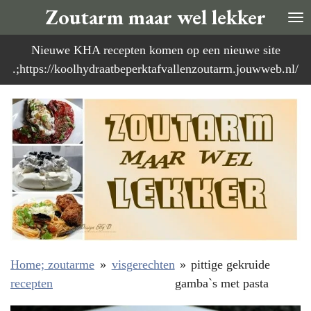
Zoutarm maar wel lekker
Ga
direct
Nieuwe KHA recepten komen op een nieuwe site
naar
.;https://koolhydraatbeperktafvallenzoutarm.jouwweb.nl/
de
hoofdinhoud
Home; zoutarme
»
visgerechten
»
pittige gekruide
recepten
gamba`s met pasta