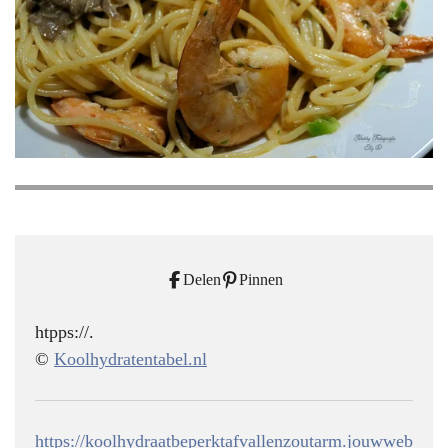
Delen
Pinnen
htpps://.
©
Koolhydratentabel.nl
https://koolhydraatbeperktafvallenzoutarm.jouwweb