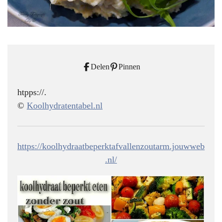
Delen
Pinnen
htpps://.
©
Koolhydratentabel.nl
https://koolhydraatbeperktafvallenzoutarm.jouwweb
.nl/