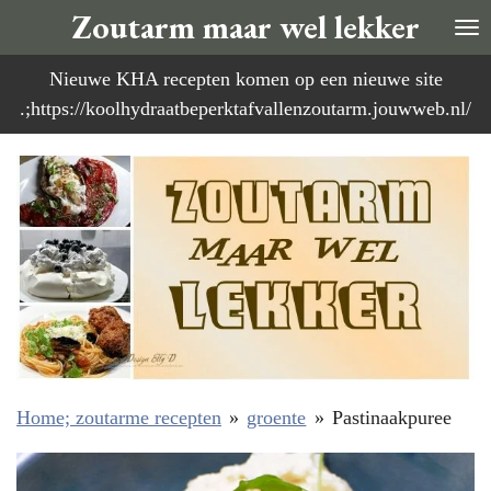
Zoutarm maar wel lekker
Ga
direct
Nieuwe KHA recepten komen op een nieuwe site
naar
.;https://koolhydraatbeperktafvallenzoutarm.jouwweb.nl/
de
hoofdinhoud
Home; zoutarme recepten
»
groente
»
Pastinaakpuree