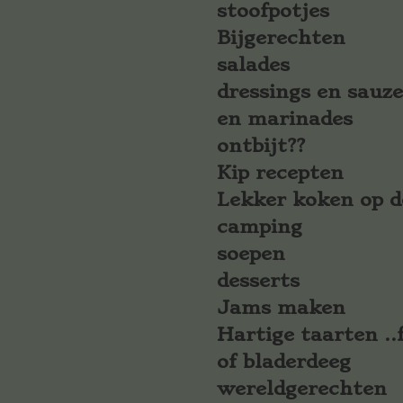
stoofpotjes
Bijgerechten
salades
dressings en sauz
en marinades
ontbijt??
Kip recepten
Lekker koken op d
camping
soepen
desserts
Jams maken
Hartige taarten ..f
of bladerdeeg
wereldgerechten