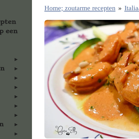
Home; zoutarme recepten
»
Itali
epten
p een
en
n