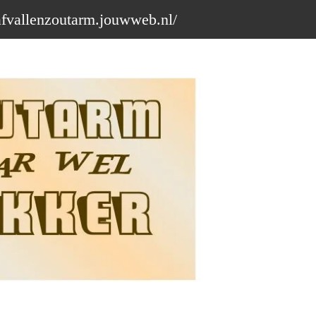
afvallenzoutarm.jouwweb.nl/