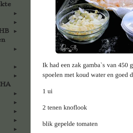
rkte
KHB
en
Ik had een zak gamba`s van 450 g
spoelen met koud water en goed 
KHA
1 ui
2 tenen knoflook
blik gepelde tomaten