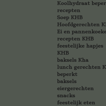
Koolhydraat bepe
recepten
Soep KHB
Hoofdgerechten 
Ei en pannenkoek
recepten KHB
feestelijke hapjes
KHB
baksels Kha
lunch gerechten 
beperkt
baksels
eiergerechten
snacks
feestelijk eten