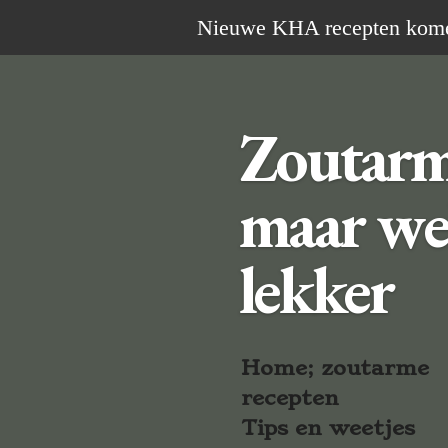
Ga
Nieuwe KHA recepten komen 
direct
naar
de
Zoutar
hoofdinhoud
maar we
lekker
Home; zoutarme
recepten
Tips en weetjes