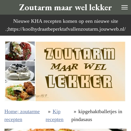
Zoutarm maar wel lekker
Ga
direct
Nieuwe KHA recepten komen op een nieuwe site
naar
.;https://koolhydraatbeperktafvallenzoutarm.jouwweb.nl/
de
hoofdinhoud
Home; zoutarme
»
Kip
»
kipgehaktballetjes in
recepten
recepten
pindasaus