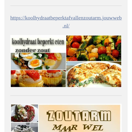
https://koolhydraatbeperktafvallenzoutarm.jouwweb
.nl/