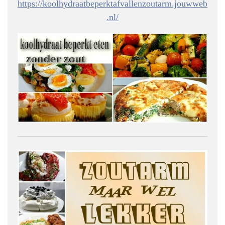
https://koolhydraatbeperktafvallenzoutarm.jouwweb
.nl/