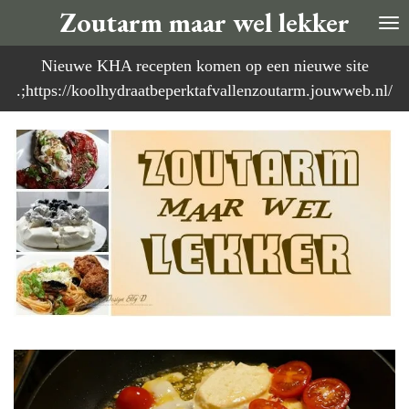
Zoutarm maar wel lekker
Ga
direct
Nieuwe KHA recepten komen op een nieuwe site
naar
.;https://koolhydraatbeperktafvallenzoutarm.jouwweb.nl/
de
hoofdinhoud