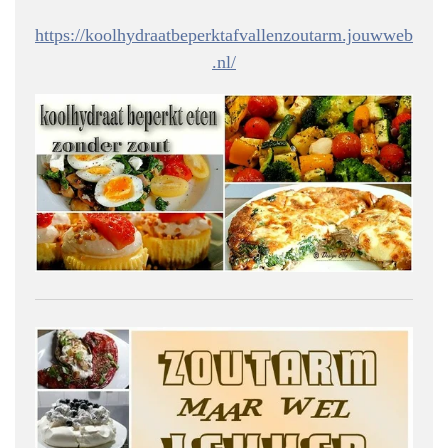
https://koolhydraatbeperktafvallenzoutarm.jouwweb
.nl/