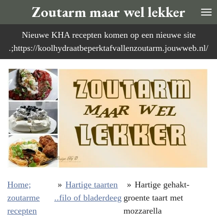
Zoutarm maar wel lekker
Ga
direct
Nieuwe KHA recepten komen op een nieuwe site
naar
.;https://koolhydraatbeperktafvallenzoutarm.jouwweb.nl/
de
hoofdinhoud
Home;
»
Hartige taarten
»
Hartige gehakt-
zoutarme
..filo of bladerdeeg
groente taart met
recepten
mozzarella