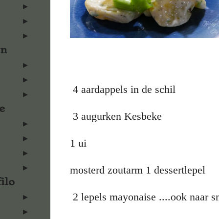
en
4 aardappels in de schil
e
3 augurken Kesbeke
1 ui
mosterd zoutarm 1 dessertlepel
ilo
2 lepels mayonaise ....ook naar 