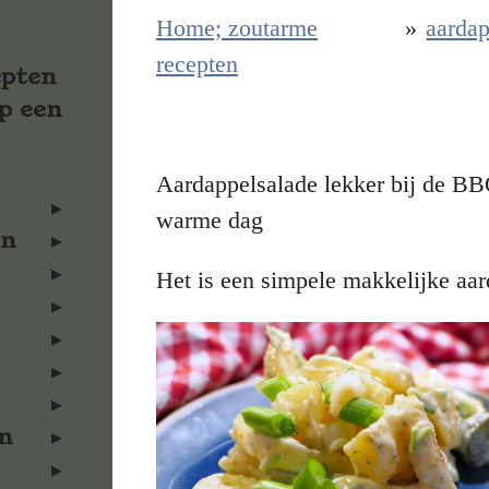
Home; zoutarme
»
aardap
recepten
epten
p een
Aardappelsalade lekker bij de B
warme dag
en
Het is een simpele makkelijke aar
n