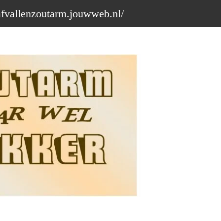
afvallenzoutarm.jouwweb.nl/