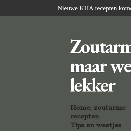
Ga
Nieuwe KHA recepten komen 
direct
naar
de
Zoutar
hoofdinhoud
maar we
lekker
Home; zoutarme
recepten
Tips en weetjes