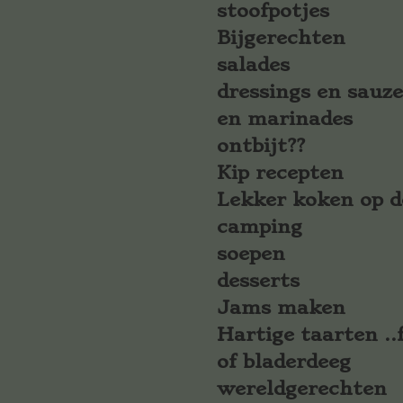
stoofpotjes
Bijgerechten
salades
dressings en sauz
en marinades
ontbijt??
Kip recepten
Lekker koken op d
camping
soepen
desserts
Jams maken
Hartige taarten ..f
of bladerdeeg
wereldgerechten