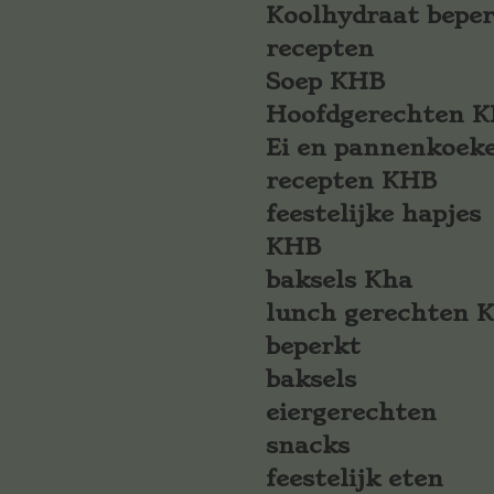
Koolhydraat bepe
recepten
Soep KHB
Hoofdgerechten 
Ei en pannenkoek
recepten KHB
feestelijke hapjes
KHB
baksels Kha
lunch gerechten 
beperkt
baksels
eiergerechten
snacks
feestelijk eten