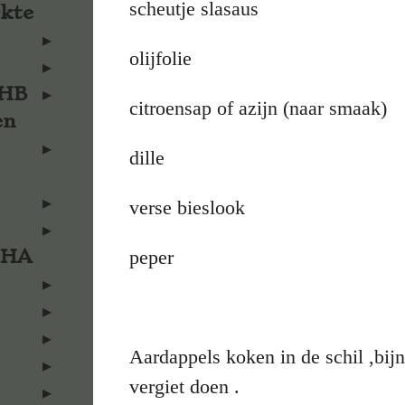
scheutje slasaus
rkte
olijfolie
KHB
citroensap of azijn (naar smaak)
en
dille
verse bieslook
KHA
peper
Aardappels koken in de schil ,bijna
vergiet doen .