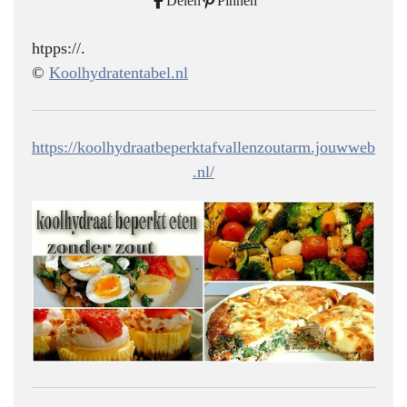
Delen
Pinnen
htpps://.
©
Koolhydratentabel.nl
https://koolhydraatbeperktafvallenzoutarm.jouwweb
.nl/