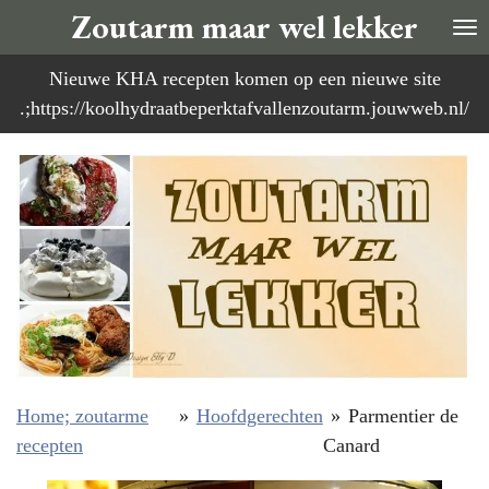
Zoutarm maar wel lekker
Ga
direct
Nieuwe KHA recepten komen op een nieuwe site
naar
.;https://koolhydraatbeperktafvallenzoutarm.jouwweb.nl/
de
hoofdinhoud
Home; zoutarme
»
Hoofdgerechten
»
Parmentier de
recepten
Canard