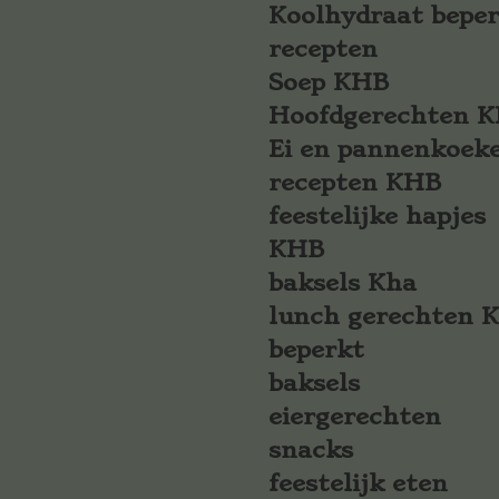
Koolhydraat bepe
recepten
Soep KHB
Hoofdgerechten 
Ei en pannenkoek
recepten KHB
feestelijke hapjes
KHB
baksels Kha
lunch gerechten 
beperkt
baksels
eiergerechten
snacks
feestelijk eten