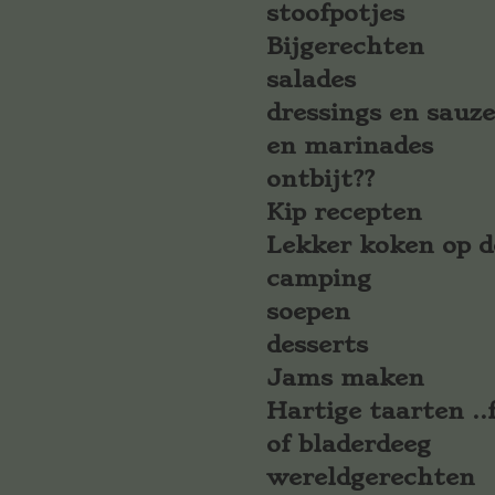
stoofpotjes
Bijgerechten
salades
dressings en sauz
en marinades
ontbijt??
Kip recepten
Lekker koken op d
camping
soepen
desserts
Jams maken
Hartige taarten ..f
of bladerdeeg
wereldgerechten