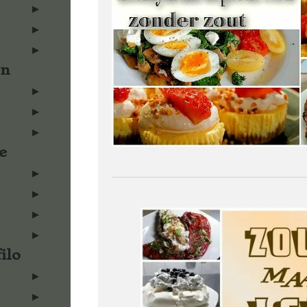
en
e
ilo