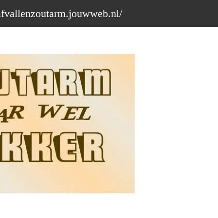
afvallenzoutarm.jouwweb.nl/