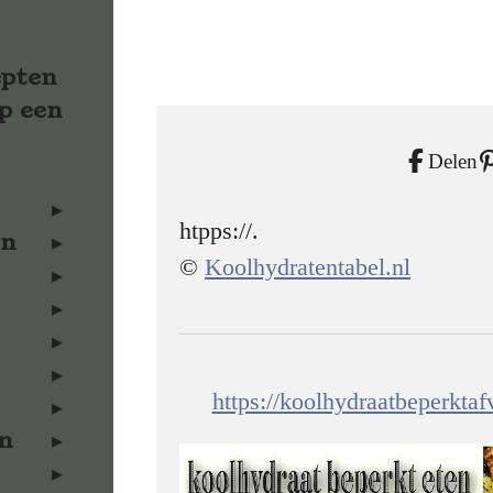
epten
p een
Delen
htpps://.
en
©
Koolhydratentabel.nl
https://koolhydraatbeperkta
n