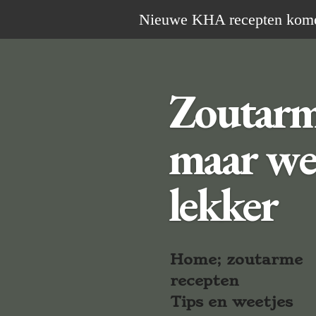
Ga
Nieuwe KHA recepten komen 
direct
naar
de
Zoutar
hoofdinhoud
maar we
lekker
Home; zoutarme
recepten
Tips en weetjes