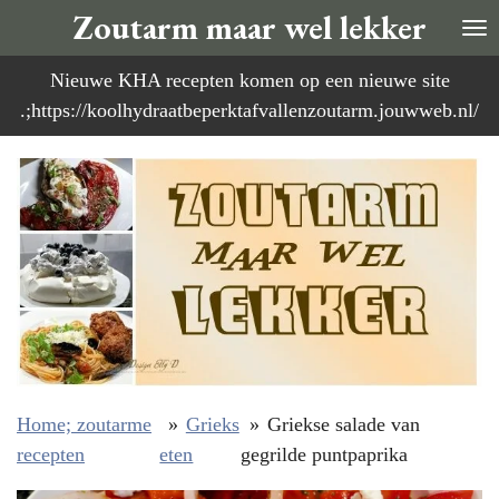
Zoutarm maar wel lekker
Ga
direct
Nieuwe KHA recepten komen op een nieuwe site
naar
.;https://koolhydraatbeperktafvallenzoutarm.jouwweb.nl/
de
hoofdinhoud
Home; zoutarme
»
Grieks
»
Griekse salade van
recepten
eten
gegrilde puntpaprika