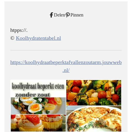
Delen
Pinnen
htpps://.
©
Koolhydratentabel.nl
https://koolhydraatbeperktafvallenzoutarm.jouwweb
.nl/