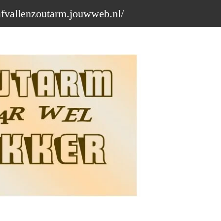
afvallenzoutarm.jouwweb.nl/