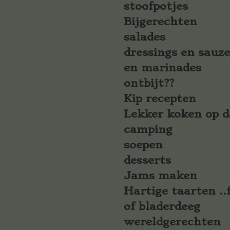
stoofpotjes
Bijgerechten
salades
dressings en sauz
en marinades
ontbijt??
Kip recepten
Lekker koken op d
camping
soepen
desserts
Jams maken
Hartige taarten ..f
of bladerdeeg
wereldgerechten