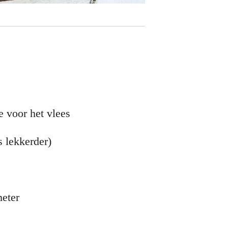
e voor het vlees
ts lekkerder)
meter