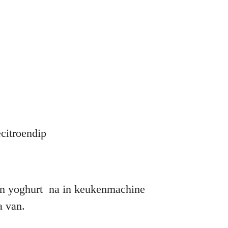
citroendip
 en yoghurt na in keukenmachine
a van.