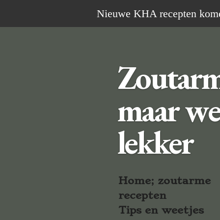
Ga
Nieuwe KHA recepten komen 
direct
naar
de
Zoutar
hoofdinhoud
maar we
lekker
Home; zoutarme
recepten
Tips en weetjes