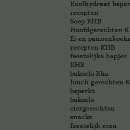
Koolhydraat bepe
recepten
Soep KHB
Hoofdgerechten 
Ei en pannenkoek
recepten KHB
feestelijke hapjes
KHB
baksels Kha
lunch gerechten 
beperkt
baksels
eiergerechten
snacks
feestelijk eten