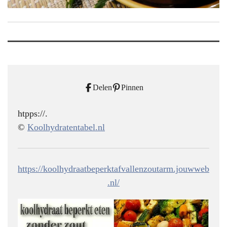
Delen
Pinnen
htpps://.
©
Koolhydratentabel.nl
https://koolhydraatbeperktafvallenzoutarm.jouwweb
.nl/