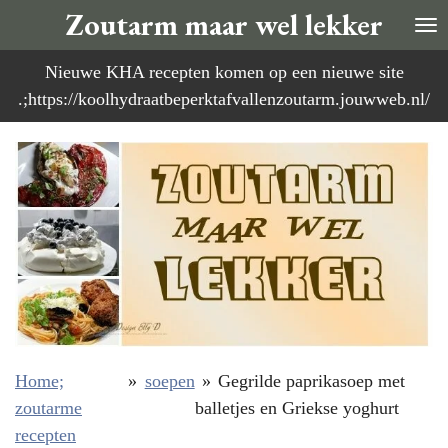
Zoutarm maar wel lekker
Ga
direct
Nieuwe KHA recepten komen op een nieuwe site
naar
.;https://koolhydraatbeperktafvallenzoutarm.jouwweb.nl/
de
hoofdinhoud
Home;
»
soepen
»
Gegrilde paprikasoep met
zoutarme
balletjes en Griekse yoghurt
recepten