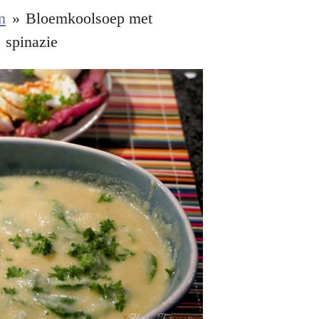
n
»
Bloemkoolsoep met
spinazie