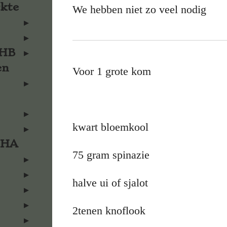
rkte
We hebben niet zo veel nodig
KHB
en
Voor 1 grote kom
kwart bloemkool
KHA
75 gram spinazie
halve ui of sjalot
2tenen knoflook