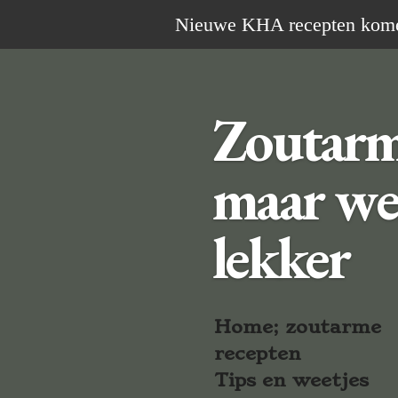
Ga
Nieuwe KHA recepten komen 
direct
naar
de
Zoutar
hoofdinhoud
maar we
lekker
Home; zoutarme
recepten
Tips en weetjes