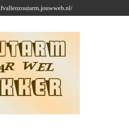
afvallenzoutarm.jouwweb.nl/