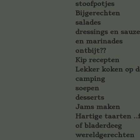
stoofpotjes
Bijgerechten
salades
dressings en sauz
en marinades
ontbijt??
Kip recepten
Lekker koken op d
camping
soepen
desserts
Jams maken
Hartige taarten ..f
of bladerdeeg
wereldgerechten