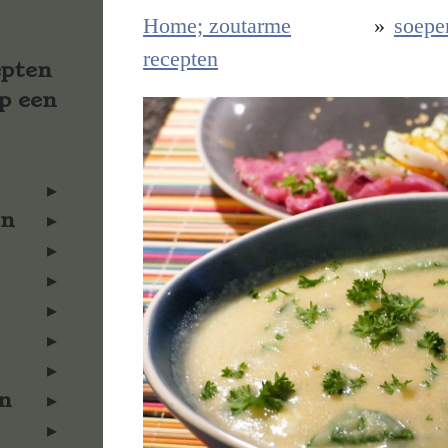
Home; zoutarme
»
soepe
recepten
epten
p een
en
n