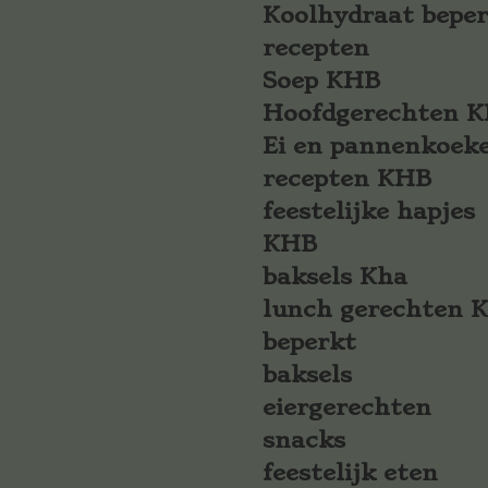
Koolhydraat bepe
recepten
Soep KHB
Hoofdgerechten 
Ei en pannenkoek
recepten KHB
feestelijke hapjes
KHB
baksels Kha
lunch gerechten 
beperkt
baksels
eiergerechten
snacks
feestelijk eten