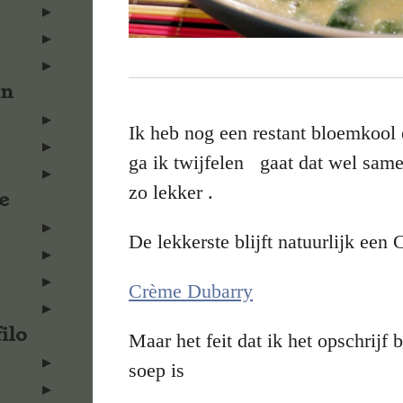
en
Ik heb nog een restant bloemkool e
ga ik twijfelen gaat dat wel sam
zo lekker .
e
De lekkerste blijft natuurlijk ee
Crème Dubarry
ilo
Maar het feit dat ik het opschrijf 
soep is