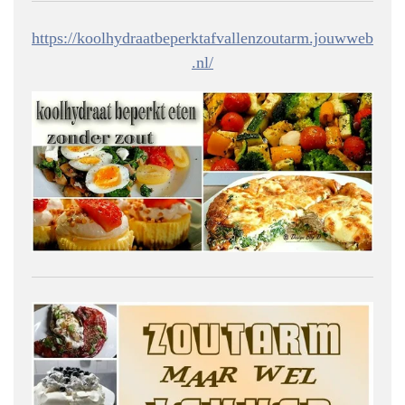
https://koolhydraatbeperktafvallenzoutarm.jouwweb
.nl/