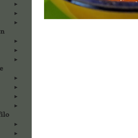
en
e
ilo