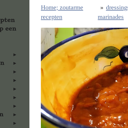
Home; zoutarme
»
dressing
recepten
marinades
epten
p een
en
n