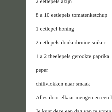
2 eetlepels azijn
8 a 10 eetlepels tomatenketchup
1 eetlepel honing
2 eetlepels donkerbruine suiker
1 a 2 theelepels gerookte paprika
peper
chilivlokken naar smaak
Alles door elkaar mengen en een ha
Je kunt deze een dag van te vore