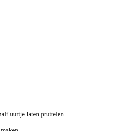
lf uurtje laten pruttelen
n maken