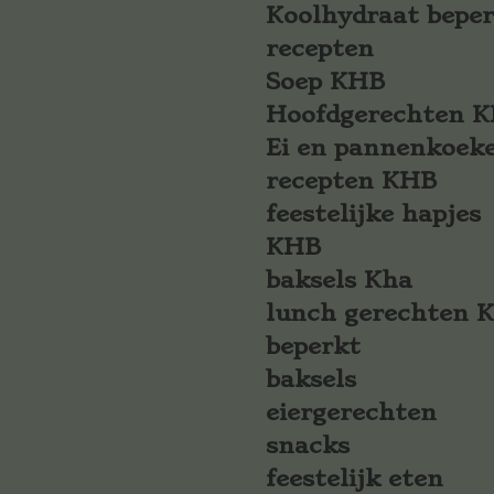
Koolhydraat bepe
recepten
Soep KHB
Hoofdgerechten 
Ei en pannenkoek
recepten KHB
feestelijke hapjes
KHB
baksels Kha
lunch gerechten 
beperkt
baksels
eiergerechten
snacks
feestelijk eten