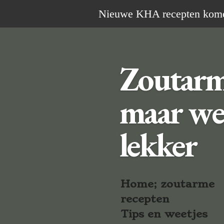
Ga
Nieuwe KHA recepten komen 
direct
naar
de
Zoutar
hoofdinhoud
maar we
lekker
Home; zoutarme
recepten
Tips en weetjes