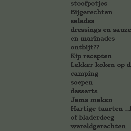
stoofpotjes
Bijgerechten
salades
dressings en sauz
en marinades
ontbijt??
Kip recepten
Lekker koken op d
camping
soepen
desserts
Jams maken
Hartige taarten ..f
of bladerdeeg
wereldgerechten