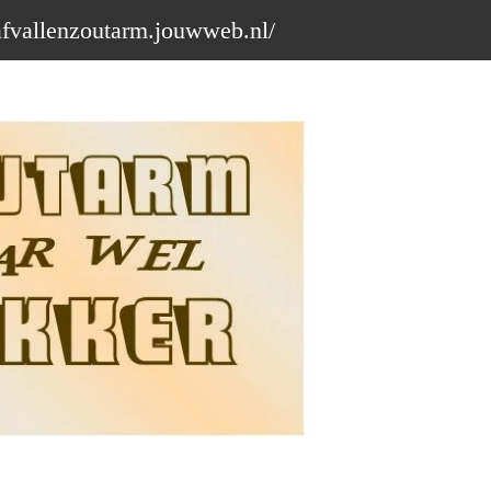
afvallenzoutarm.jouwweb.nl/