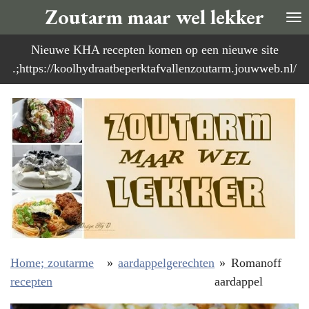
Zoutarm maar wel lekker
Ga
direct
Nieuwe KHA recepten komen op een nieuwe site
naar
.;https://koolhydraatbeperktafvallenzoutarm.jouwweb.nl/
de
hoofdinhoud
Home; zoutarme
»
aardappelgerechten
»
Romanoff
recepten
aardappel