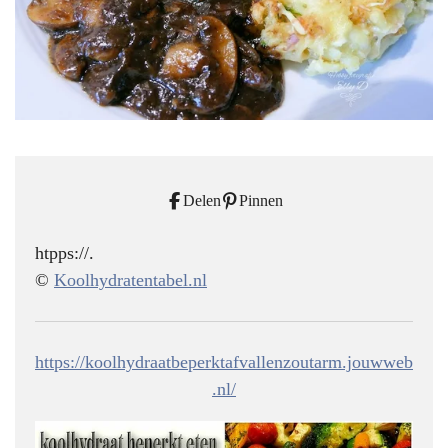
Delen
Pinnen
htpps://.
©
Koolhydratentabel.nl
https://koolhydraatbeperktafvallenzoutarm.jouwweb
.nl/