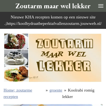
Zoutarm maar wel lekker
Ga
direct
Nieuwe KHA recepten komen op een nieuwe site
naar
.;https://koolhydraatbeperktafvallenzoutarm.jouwweb.nl/
de
hoofdinhoud
Home; zoutarme
»
groente
»
Koolrabi romig
recepten
lekker