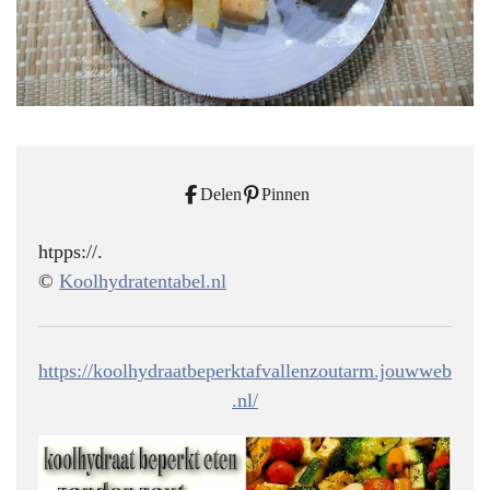
Delen
Pinnen
htpps://.
©
Koolhydratentabel.nl
https://koolhydraatbeperktafvallenzoutarm.jouwweb
.nl/