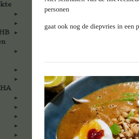
rkte
personen
gaat ook nog de diepvries in een 
KHB
en
KHA