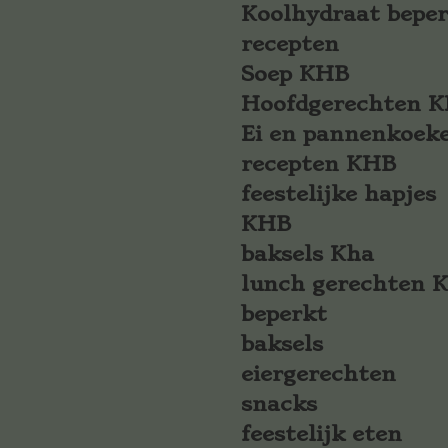
Koolhydraat bepe
recepten
Soep KHB
Hoofdgerechten 
Ei en pannenkoek
recepten KHB
feestelijke hapjes
KHB
baksels Kha
lunch gerechten 
beperkt
baksels
eiergerechten
snacks
feestelijk eten