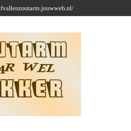
afvallenzoutarm.jouwweb.nl/