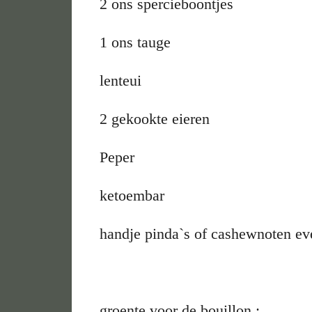
2 ons spercieboontjes
1 ons tauge
lenteui
2 gekookte eieren
Peper
ketoembar
handje pinda`s of cashewnoten ev
groente voor de bouillon ;