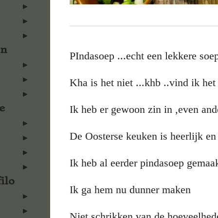
en
PIndasoep ...echt een lekkere soe
Kha is het niet ...khb ..vind ik he
e
Ik heb er gewoon zin in ,even an
De Oosterse keuken is heerlijk en
Ik heb al eerder pindasoep gemaa
ilo
Ik ga hem nu dunner maken
Niet schrikken van de hoeveelhede