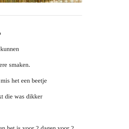
p
t kunnen
dere smaken.
 mis het een beetje
kt die was dikker
n het is voor 2 dagen voor 2