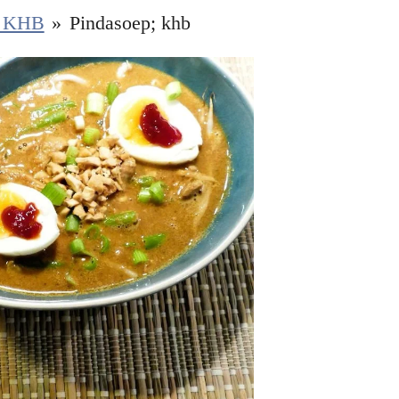
p KHB
»
Pindasoep; khb