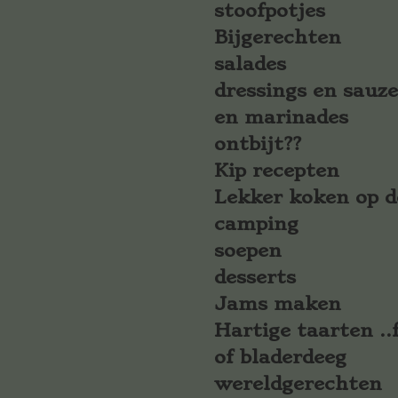
stoofpotjes
Bijgerechten
salades
dressings en sauz
en marinades
ontbijt??
Kip recepten
Lekker koken op d
camping
soepen
desserts
Jams maken
Hartige taarten ..f
of bladerdeeg
wereldgerechten