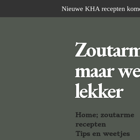
Ga
Nieuwe KHA recepten komen 
direct
naar
de
Zoutar
hoofdinhoud
maar we
lekker
Home; zoutarme
recepten
Tips en weetjes