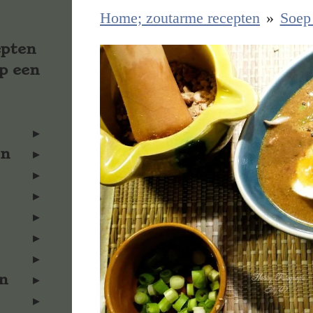
Home; zoutarme recepten
»
Soe
epten
p een
en
n