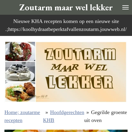
Zoutarm maar wel lekker
Ga
direct
Nieuwe KHA recepten komen op een nieuwe site
naar
.;https://koolhydraatbeperktafvallenzoutarm.jouwweb.nl/
de
hoofdinhoud
Home; zoutarme
»
Hoofdgerechten
»
Gegrilde groente
recepten
KHB
uit oven