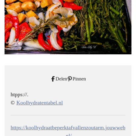
Delen
Pinnen
htpps://.
©
Koolhydratentabel.nl
https://koolhydraatbeperktafvallenzoutarm.jouwweb
.nl/