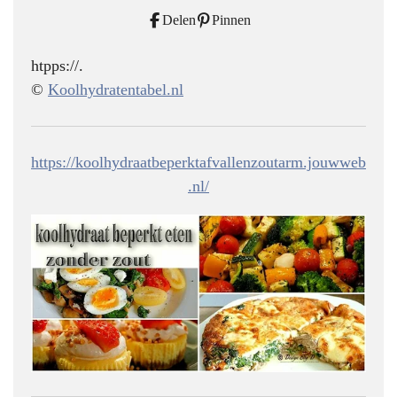
Delen
Pinnen
htpps://.
©
Koolhydratentabel.nl
https://koolhydraatbeperktafvallenzoutarm.jouwweb
.nl/