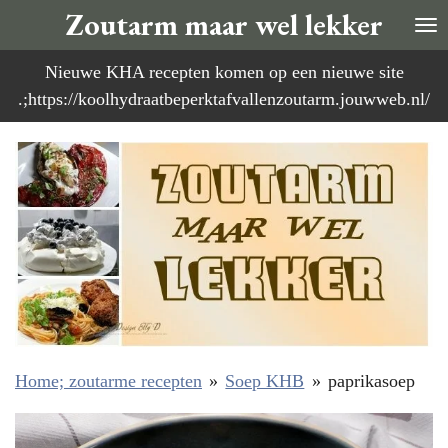
Zoutarm maar wel lekker
Ga
direct
Nieuwe KHA recepten komen op een nieuwe site
naar
.;https://koolhydraatbeperktafvallenzoutarm.jouwweb.nl/
de
hoofdinhoud
Home; zoutarme recepten
»
Soep KHB
»
paprikasoep