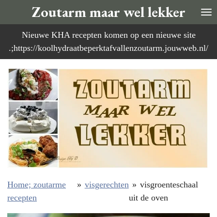
Zoutarm maar wel lekker
Ga
direct
Nieuwe KHA recepten komen op een nieuwe site
naar
.;https://koolhydraatbeperktafvallenzoutarm.jouwweb.nl/
de
hoofdinhoud
Home; zoutarme
»
visgerechten
»
visgroenteschaal
recepten
uit de oven