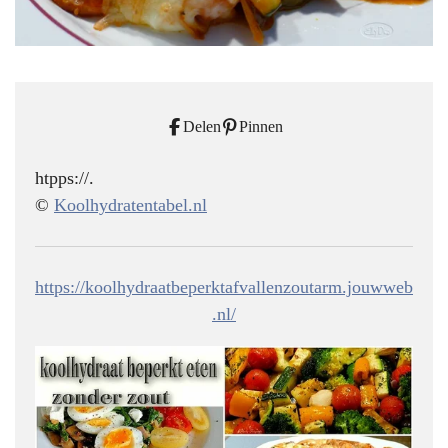
Delen
Pinnen
htpps://.
©
Koolhydratentabel.nl
https://koolhydraatbeperktafvallenzoutarm.jouwweb
.nl/