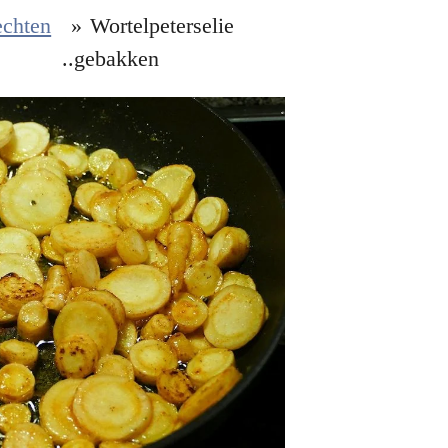
echten
»
Wortelpeterselie
..gebakken