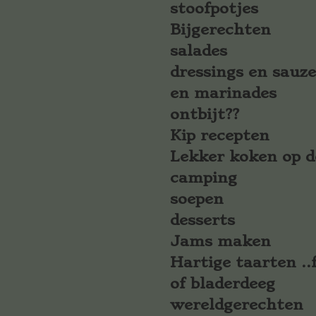
stoofpotjes
Bijgerechten
salades
dressings en sauz
en marinades
ontbijt??
Kip recepten
Lekker koken op d
camping
soepen
desserts
Jams maken
Hartige taarten ..f
of bladerdeeg
wereldgerechten