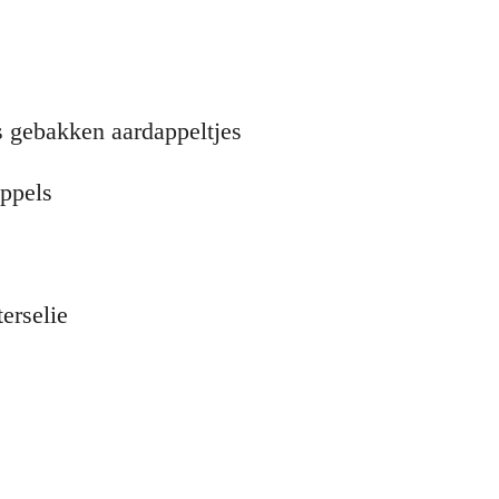
s gebakken aardappeltjes
appels
erselie