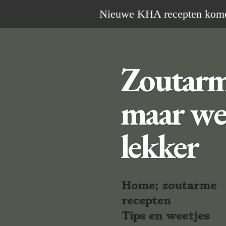
Ga
Nieuwe KHA recepten komen 
direct
naar
de
Zoutar
hoofdinhoud
maar we
lekker
Home; zoutarme
recepten
Tips en weetjes