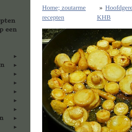
Home; zoutarme
»
Hoofdger
recepten
KHB
epten
p een
en
n