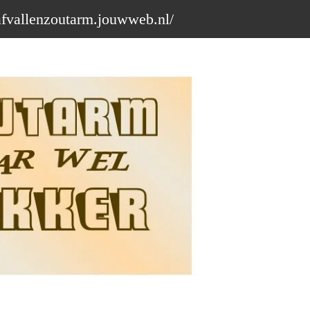
afvallenzoutarm.jouwweb.nl/