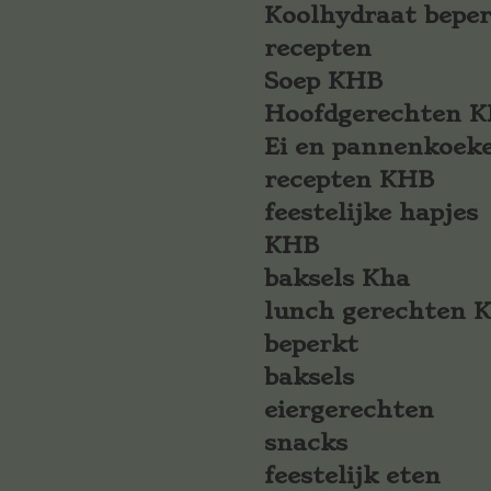
Koolhydraat bepe
recepten
Soep KHB
Hoofdgerechten 
Ei en pannenkoek
recepten KHB
feestelijke hapjes
KHB
baksels Kha
lunch gerechten 
beperkt
baksels
eiergerechten
snacks
feestelijk eten