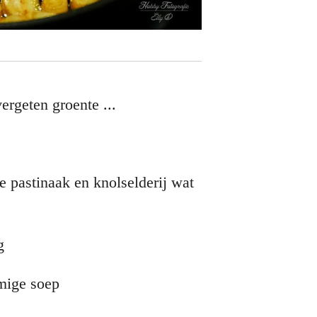
ergeten groente ...
de pastinaak en knolselderij wat
ig
mige soep