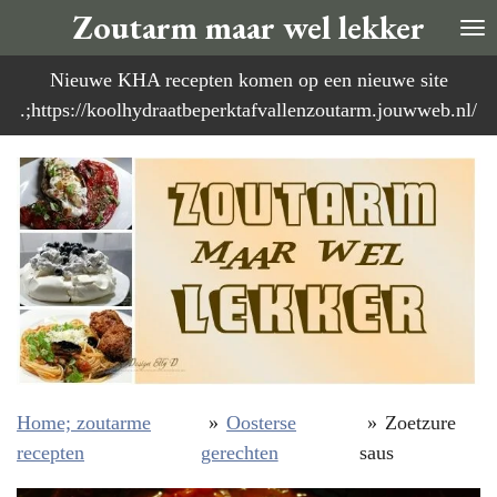
Zoutarm maar wel lekker
Ga
direct
Nieuwe KHA recepten komen op een nieuwe site
naar
.;https://koolhydraatbeperktafvallenzoutarm.jouwweb.nl/
de
hoofdinhoud
Home; zoutarme
»
Oosterse
»
Zoetzure
recepten
gerechten
saus