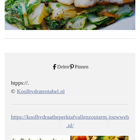
Delen
Pinnen
htpps://.
©
Koolhydratentabel.nl
https://koolhydraatbeperktafvallenzoutarm.jouwweb
.nl/