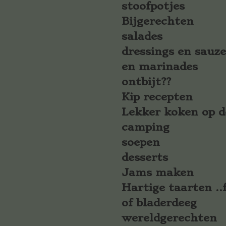
stoofpotjes
Bijgerechten
salades
dressings en sauz
en marinades
ontbijt??
Kip recepten
Lekker koken op d
camping
soepen
desserts
Jams maken
Hartige taarten ..f
of bladerdeeg
wereldgerechten