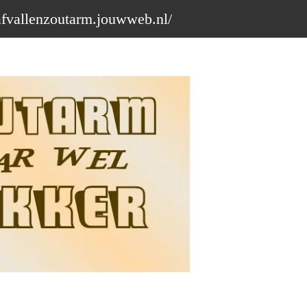
afvallenzoutarm.jouwweb.nl/