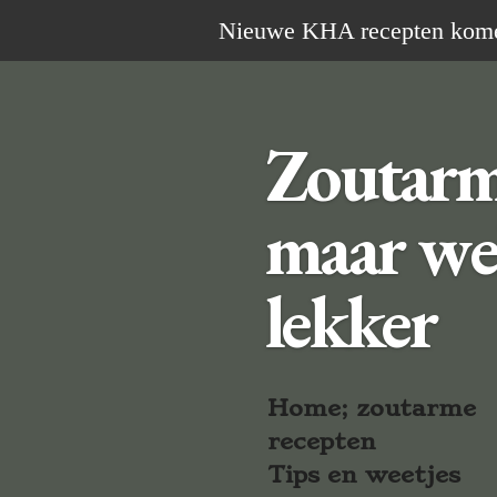
Ga
Nieuwe KHA recepten komen 
direct
naar
de
Zoutar
hoofdinhoud
maar we
lekker
Home; zoutarme
recepten
Tips en weetjes