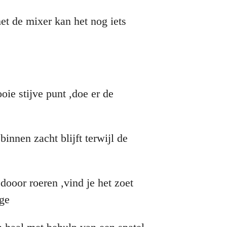
t de mixer kan het nog iets
ooie stijve punt ,doe er de
n
innen zacht blijft terwijl de
 dooor roeren ,vind je het zoet
ege