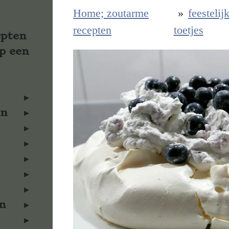
Home; zoutarme
»
feestelij
recepten
toetjes
epten
p een
en
n