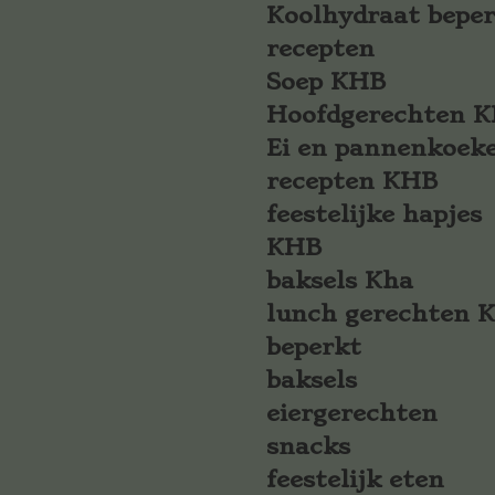
Koolhydraat bepe
recepten
Soep KHB
Hoofdgerechten 
Ei en pannenkoek
recepten KHB
feestelijke hapjes
KHB
baksels Kha
lunch gerechten 
beperkt
baksels
eiergerechten
snacks
feestelijk eten