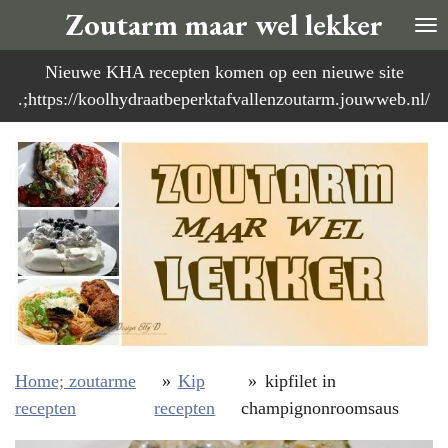
Zoutarm maar wel lekker
Ga
direct
Nieuwe KHA recepten komen op een nieuwe site
naar
.;https://koolhydraatbeperktafvallenzoutarm.jouwweb.nl/
de
hoofdinhoud
Home; zoutarme
»
Kip
»
kipfilet in
recepten
recepten
champignonroomsaus