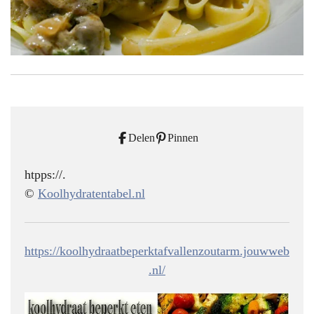
Delen
Pinnen
htpps://.
©
Koolhydratentabel.nl
https://koolhydraatbeperktafvallenzoutarm.jouwweb
.nl/