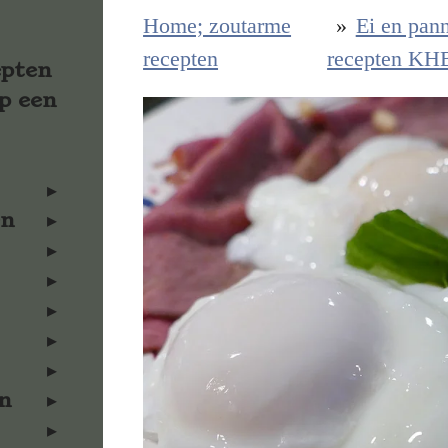
Home; zoutarme
»
Ei en pan
recepten
recepten KH
epten
p een
en
n