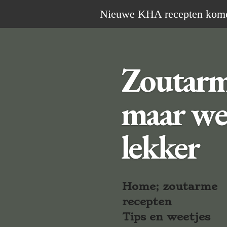
Ga
Nieuwe KHA recepten komen 
direct
naar
de
Zoutar
hoofdinhoud
maar we
lekker
Home; zoutarme
recepten
Tips en weetjes