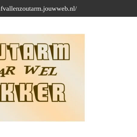
afvallenzoutarm.jouwweb.nl/