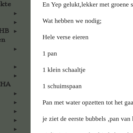
rkte
En Yep gelukt,lekker met groene s
Wat hebben we nodig;
KHB
Hele verse eieren
en
1 pan
1 klein schaaltje
KHA
1 schuimspaan
Pan met water opzetten tot het ga
je ziet de eerste bubbels ,pan van 