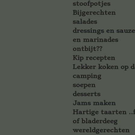
stoofpotjes
Bijgerechten
salades
dressings en sauz
en marinades
ontbijt??
Kip recepten
Lekker koken op d
camping
soepen
desserts
Jams maken
Hartige taarten ..f
of bladerdeeg
wereldgerechten