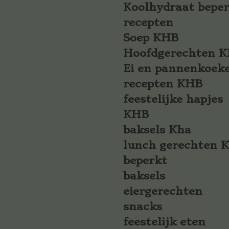
Koolhydraat bepe
recepten
Soep KHB
Hoofdgerechten 
Ei en pannenkoek
recepten KHB
feestelijke hapjes
KHB
baksels Kha
lunch gerechten 
beperkt
baksels
eiergerechten
snacks
feestelijk eten