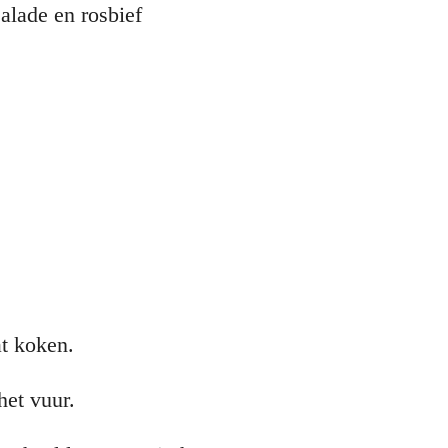
alade en rosbief
at koken.
het vuur.