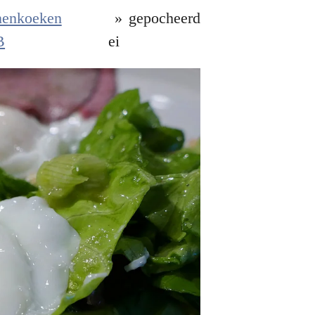
nenkoeken
»
gepocheerd
B
ei