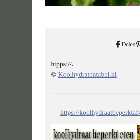
Delen
htpps://.
©
Koolhydratentabel.nl
https://koolhydraatbeperkta